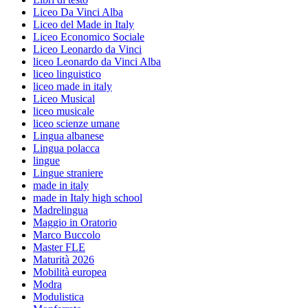
Liceo Da Vinci Alba
Liceo del Made in Italy
Liceo Economico Sociale
Liceo Leonardo da Vinci
liceo Leonardo da Vinci Alba
liceo linguistico
liceo made in italy
Liceo Musical
liceo musicale
liceo scienze umane
Lingua albanese
Lingua polacca
lingue
Lingue straniere
made in italy
made in Italy high school
Madrelingua
Maggio in Oratorio
Marco Buccolo
Master FLE
Maturità 2026
Mobilità europea
Modra
Modulistica