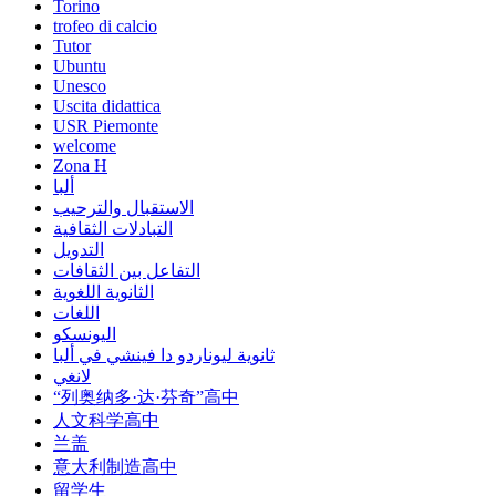
Torino
trofeo di calcio
Tutor
Ubuntu
Unesco
Uscita didattica
USR Piemonte
welcome
Zona H
ألبا
الاستقبال والترحيب
التبادلات الثقافية
التدويل
التفاعل بين الثقافات
الثانوية اللغوية
اللغات
اليونسكو
ثانوية ليوناردو دا فينشي في ألبا
لانغي
“列奥纳多·达·芬奇”高中
人文科学高中
兰盖
意大利制造高中
留学生