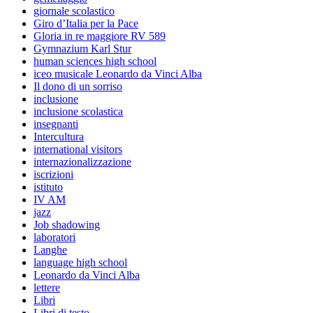
giornale scolastico
Giro d’Italia per la Pace
Gloria in re maggiore RV 589
Gymnazium Karl Stur
human sciences high school
iceo musicale Leonardo da Vinci Alba
Il dono di un sorriso
inclusione
inclusione scolastica
insegnanti
Intercultura
international visitors
internazionalizzazione
iscrizioni
istituto
IV AM
jazz
Job shadowing
laboratori
Langhe
language high school
Leonardo da Vinci Alba
lettere
Libri
Libri di testo