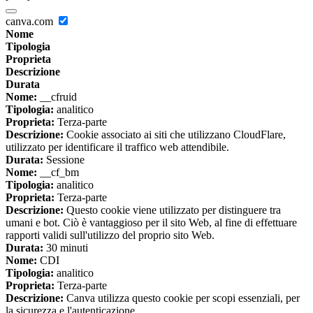
canva.com
Nome
Tipologia
Proprieta
Descrizione
Durata
Nome:
__cfruid
Tipologia:
analitico
Proprieta:
Terza-parte
Descrizione:
Cookie associato ai siti che utilizzano CloudFlare,
utilizzato per identificare il traffico web attendibile.
Durata:
Sessione
Nome:
__cf_bm
Tipologia:
analitico
Proprieta:
Terza-parte
Descrizione:
Questo cookie viene utilizzato per distinguere tra
umani e bot. Ciò è vantaggioso per il sito Web, al fine di effettuare
rapporti validi sull'utilizzo del proprio sito Web.
Durata:
30 minuti
Nome:
CDI
Tipologia:
analitico
Proprieta:
Terza-parte
Descrizione:
Canva utilizza questo cookie per scopi essenziali, per
la sicurezza e l'autenticazione.