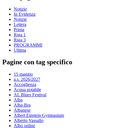
Notizie
In Evidenza
Notizie
Lettera
Prima
Riga 1
Riga 3
PROGRAMMI
Ultima
Pagine con tag specifico
15 maggio
a.s. 2026/2027
Accoglienza
Acqua potabile
AL Blues Festival
Alba
Alba-Bra
Albanese
Albert Einstein Gymnasium
Alberto Vassallo
Albo online