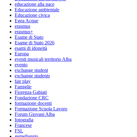
educazione alla pace
Educazione ambientale
Educazione civica
Egea Acque
erasmus
erasmus+
Esame di Stato
Esame di Stato 2026
esami di idoneità
Europa
eventi musicali territorio Alba
evento
exchange student
exchange students
fair play
Famiglie
Fiorenza Gabiati
Fondazione CRC
formazione docenti
Formazione Scuola Lavoro
Forum Giovani Alba
fotografia
Francese
FSL
gemellaggio