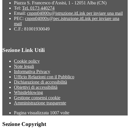
Piazza S. Francesco d'Assisi, 1 - 12051 Alba (CN)
Tel:
Tel. 0173 440274
Email:
cnpm04000x@istruzione.it
Link per inviare una mail
PEC:
cnpm04000x@pec.istruzione.it
Link per inviare una
mail
C.F.: 81001930049
Sezione Link Utili
Cookie policy
Note legali
Informativa Privacy
Ufficio Relazioni con il Pubblico
Dichiarazione di accessibilità
Obiettivi di accessibilità
Whistleblowing
Gestione consensi cookie
Amministrazione trasparente
Pagina visualizzata
1007
volte
Sezione Copyright