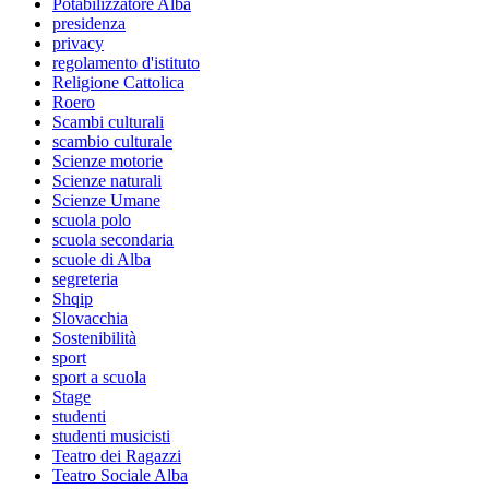
Potabilizzatore Alba
presidenza
privacy
regolamento d'istituto
Religione Cattolica
Roero
Scambi culturali
scambio culturale
Scienze motorie
Scienze naturali
Scienze Umane
scuola polo
scuola secondaria
scuole di Alba
segreteria
Shqip
Slovacchia
Sostenibilità
sport
sport a scuola
Stage
studenti
studenti musicisti
Teatro dei Ragazzi
Teatro Sociale Alba