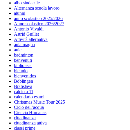
albo sindacale
Alternanza scuola lavoro
alunni
anno scolastico 2025/2026
Anno scolastico 2026/2027
Antonio Vivaldi
Astrid Guillet
Attività alternativa
aula magna
aule
badminton
benvenuti
biblioteca
biennio
bienvenidos
Böblingen
Bratislava
calcio a 11
calendario esami
Christmas Music Tour 2025
Ciclo dell’acqua
Ciencia Humanas
cittadinanza
cittadinanza attiva
classi prime