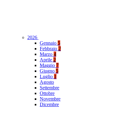
2026
Gennaio
5
Febbraio
2
Marzo
4
Aprile
2
Maggio
7
Giugno
5
Luglio
1
Agosto
Settembre
Ottobre
Novembre
Dicembre