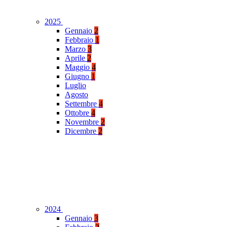
2025
Gennaio
2
Febbraio
1
Marzo
3
Aprile
2
Maggio
4
Giugno
1
Luglio
Agosto
Settembre
4
Ottobre
4
Novembre
2
Dicembre
2
2024
Gennaio
3