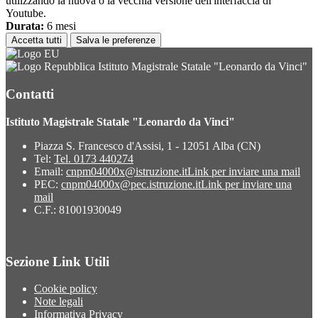
utilizzando la nuova o la vecchia versione dell'interfaccia di
Youtube.
Durata:
6 mesi
Accetta tutti
Salva le preferenze
Istituto Magistrale Statale "Leonardo da Vinci"
Contatti
Istituto Magistrale Statale "Leonardo da Vinci"
Piazza S. Francesco d'Assisi, 1 - 12051 Alba (CN)
Tel:
Tel. 0173 440274
Email:
cnpm04000x@istruzione.it
Link per inviare una mail
PEC:
cnpm04000x@pec.istruzione.it
Link per inviare una
mail
C.F.: 81001930049
Sezione Link Utili
Cookie policy
Note legali
Informativa Privacy