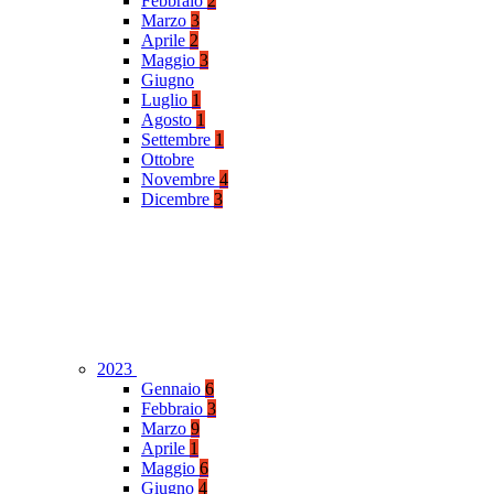
Febbraio
2
Marzo
3
Aprile
2
Maggio
3
Giugno
Luglio
1
Agosto
1
Settembre
1
Ottobre
Novembre
4
Dicembre
3
2023
Gennaio
6
Febbraio
3
Marzo
9
Aprile
1
Maggio
6
Giugno
4