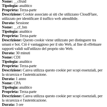
Nome:
__cfruid
Tipologia:
analitico
Proprieta:
Terza-parte
Descrizione:
Cookie associato ai siti che utilizzano CloudFlare,
utilizzato per identificare il traffico web attendibile.
Durata:
Sessione
Nome:
__cf_bm
Tipologia:
analitico
Proprieta:
Terza-parte
Descrizione:
Questo cookie viene utilizzato per distinguere tra
umani e bot. Ciò è vantaggioso per il sito Web, al fine di effettuare
rapporti validi sull'utilizzo del proprio sito Web.
Durata:
30 minuti
Nome:
CDI
Tipologia:
analitico
Proprieta:
Terza-parte
Descrizione:
Canva utilizza questo cookie per scopi essenziali, per
la sicurezza e l'autenticazione.
Durata:
1 anno
Nome:
CPA
Tipologia:
analitico
Proprieta:
Terza-parte
Descrizione:
Canva utilizza questo cookie per scopi essenziali, per
la sicurezza e l'autenticazione.
Durata:
3 ore