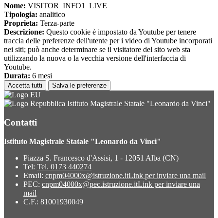
Nome:
VISITOR_INFO1_LIVE
Tipologia:
analitico
Proprieta:
Terza-parte
Descrizione:
Questo cookie è impostato da Youtube per tenere
traccia delle preferenze dell'utente per i video di Youtube incorporati
nei siti; può anche determinare se il visitatore del sito web sta
utilizzando la nuova o la vecchia versione dell'interfaccia di
Youtube.
Durata:
6 mesi
Accetta tutti
Salva le preferenze
Istituto Magistrale Statale "Leonardo da Vinci"
Contatti
Istituto Magistrale Statale "Leonardo da Vinci"
Piazza S. Francesco d'Assisi, 1 - 12051 Alba (CN)
Tel:
Tel. 0173 440274
Email:
cnpm04000x@istruzione.it
Link per inviare una mail
PEC:
cnpm04000x@pec.istruzione.it
Link per inviare una
mail
C.F.: 81001930049