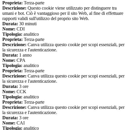
Proprieta:
Terza-parte
Descrizione:
Questo cookie viene utilizzato per distinguere tra
umani e bot. Ciò è vantaggioso per il sito Web, al fine di effettuare
rapporti validi sull'utilizzo del proprio sito Web.
Durata:
30 minuti
Nome:
CDI
Tipologia:
analitico
Proprieta:
Terza-parte
Descrizione:
Canva utilizza questo cookie per scopi essenziali, per
la sicurezza e l'autenticazione.
Durata:
1 anno
Nome:
CPA
Tipologia:
analitico
Proprieta:
Terza-parte
Descrizione:
Canva utilizza questo cookie per scopi essenziali, per
la sicurezza e l'autenticazione.
Durata:
3 ore
Nome:
CCK
Tipologia:
analitico
Proprieta:
Terza-parte
Descrizione:
Canva utilizza questo cookie per scopi essenziali, per
la sicurezza e l'autenticazione.
Durata:
3 ore
Nome:
CAI
Tipologia:
analitico