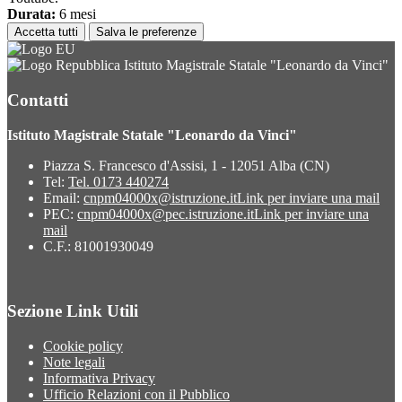
Durata:
6 mesi
Accetta tutti
Salva le preferenze
Istituto Magistrale Statale "Leonardo da Vinci"
Contatti
Istituto Magistrale Statale "Leonardo da Vinci"
Piazza S. Francesco d'Assisi, 1 - 12051 Alba (CN)
Tel:
Tel. 0173 440274
Email:
cnpm04000x@istruzione.it
Link per inviare una mail
PEC:
cnpm04000x@pec.istruzione.it
Link per inviare una
mail
C.F.: 81001930049
Sezione Link Utili
Cookie policy
Note legali
Informativa Privacy
Ufficio Relazioni con il Pubblico