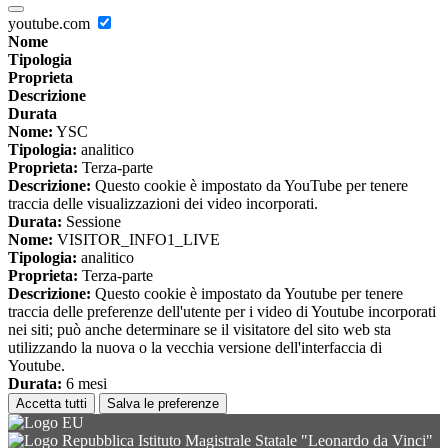
youtube.com
Nome
Tipologia
Proprieta
Descrizione
Durata
Nome:
YSC
Tipologia:
analitico
Proprieta:
Terza-parte
Descrizione:
Questo cookie è impostato da YouTube per tenere
traccia delle visualizzazioni dei video incorporati.
Durata:
Sessione
Nome:
VISITOR_INFO1_LIVE
Tipologia:
analitico
Proprieta:
Terza-parte
Descrizione:
Questo cookie è impostato da Youtube per tenere
traccia delle preferenze dell'utente per i video di Youtube incorporati
nei siti; può anche determinare se il visitatore del sito web sta
utilizzando la nuova o la vecchia versione dell'interfaccia di
Youtube.
Durata:
6 mesi
Accetta tutti
Salva le preferenze
Istituto Magistrale Statale "Leonardo da Vinci"