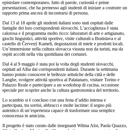
epistolare contemporaneo, fatto di parole, curiosità e prime
presentazioni, che ha permesso agli studenti di iniziare a costruire un
rapporto prima ancora di incontrarsi di persona.
Dal 13 al 18 aprile gli studenti italiani sono stati ospitati dalle
famiglie dei loro corrispondenti slovacchi. L’accoglienza è stata
calorosa e il programma molto ricco: laboratori di arte e artigianato,
giochi linguistici, attività sportive, visite culturali a Bratislava e al
castello di Červený Kameň, degustazioni di miele e prodotti locali.
Un’immersione nella cultura slovacca vissuta non da turisti, ma da
ospiti accolti nella vita quotidiana dei coetanei.
Dal 4 al 9 maggio è stata poi la volta degli studenti slovacchi,
ospitati ad Alba dai corrispondenti italiani. Durante la settimana
hanno potuto conoscere le bellezze artistiche della città e delle
Langhe, svolgere attività sportiva al Palatanaro, visitare Torino e
Palazzo Reale e partecipare a un workshop di cucina, occasione
speciale per scoprire anche la cultura gastronomica del territorio.
Lo scambio si è concluso con una festa d’addio intensa e
partecipata, tra sorrisi, abbracci e molte lacrime: il segno più
autentico di un’esperienza capace di trasformare una semplice
conoscenza in amicizia.
Il progetto è stato curato dalle insegnanti Wilma Aloi, Paola Quazzo,