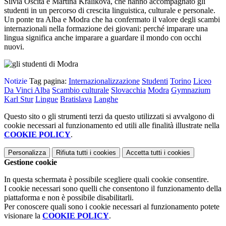
Silvia Oscita e Martina Kralikova, che hanno accompagnato gli
studenti in un percorso di crescita linguistica, culturale e personale.
Un ponte tra Alba e Modra che ha confermato il valore degli scambi
internazionali nella formazione dei giovani: perché imparare una
lingua significa anche imparare a guardare il mondo con occhi
nuovi.
Notizie
Tag pagina:
Internazionalizzazione
Studenti
Torino
Liceo
Da Vinci Alba
Scambio culturale
Slovacchia
Modra
Gymnazium
Karl Stur
Lingue
Bratislava
Langhe
Questo sito o gli strumenti terzi da questo utilizzati si avvalgono di
cookie necessari al funzionamento ed utili alle finalità illustrate nella
COOKIE POLICY
.
Personalizza
Rifiuta tutti
i cookies
Accetta tutti
i cookies
Gestione cookie
In questa schermata è possibile scegliere quali cookie consentire.
I cookie necessari sono quelli che consentono il funzionamento della
piattaforma e non è possibile disabilitarli.
Per conoscere quali sono i cookie necessari al funzionamento potete
visionare la
COOKIE POLICY
.