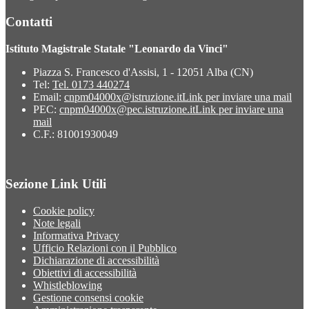
Contatti
Istituto Magistrale Statale "Leonardo da Vinci"
Piazza S. Francesco d'Assisi, 1 - 12051 Alba (CN)
Tel:
Tel. 0173 440274
Email:
cnpm04000x@istruzione.it
Link per inviare una mail
PEC:
cnpm04000x@pec.istruzione.it
Link per inviare una
mail
C.F.: 81001930049
Sezione Link Utili
Cookie policy
Note legali
Informativa Privacy
Ufficio Relazioni con il Pubblico
Dichiarazione di accessibilità
Obiettivi di accessibilità
Whistleblowing
Gestione consensi cookie