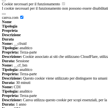
Cookie necessari per il funzionamento
I cookie necessari per il funzionamento non possono essere disabilitati.
canva.com
Nome
Tipologia
Proprieta
Descrizione
Durata
Nome:
__cfruid
Tipologia:
analitico
Proprieta:
Terza-parte
Descrizione:
Cookie associato ai siti che utilizzano CloudFlare, utilizza
Durata:
Sessione
Nome:
__cf_bm
Tipologia:
analitico
Proprieta:
Terza-parte
Descrizione:
Questo cookie viene utilizzato per distinguere tra umani e 
Durata:
30 minuti
Nome:
CDI
Tipologia:
analitico
Proprieta:
Terza-parte
Descrizione:
Canva utilizza questo cookie per scopi essenziali, per la 
Durata:
1 anno