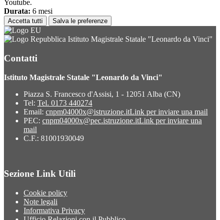
Youtube.
Durata:
6 mesi
Accetta tutti
Salva le preferenze
Istituto Magistrale Statale "Leonardo da Vinci"
Contatti
Istituto Magistrale Statale "Leonardo da Vinci"
Piazza S. Francesco d'Assisi, 1 - 12051 Alba (CN)
Tel:
Tel. 0173 440274
Email:
cnpm04000x@istruzione.it
Link per inviare una mail
PEC:
cnpm04000x@pec.istruzione.it
Link per inviare una
mail
C.F.: 81001930049
Sezione Link Utili
Cookie policy
Note legali
Informativa Privacy
Ufficio Relazioni con il Pubblico