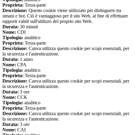
Proprieta:
Terza-parte
Descrizione:
Questo cookie viene utilizzato per distinguere tra
umani e bot. Ciò è vantaggioso per il sito Web, al fine di effettuare
rapporti validi sull'utilizzo del proprio sito Web.
Durata:
30 minuti
Nome:
CDI
Tipologia:
analitico
Proprieta:
Terza-parte
Descrizione:
Canva utilizza questo cookie per scopi essenziali, per
la sicurezza e l'autenticazione.
Durata:
1 anno
Nome:
CPA
Tipologia:
analitico
Proprieta:
Terza-parte
Descrizione:
Canva utilizza questo cookie per scopi essenziali, per
la sicurezza e l'autenticazione.
Durata:
3 ore
Nome:
CCK
Tipologia:
analitico
Proprieta:
Terza-parte
Descrizione:
Canva utilizza questo cookie per scopi essenziali, per
la sicurezza e l'autenticazione.
Durata:
3 ore
Nome:
CAI