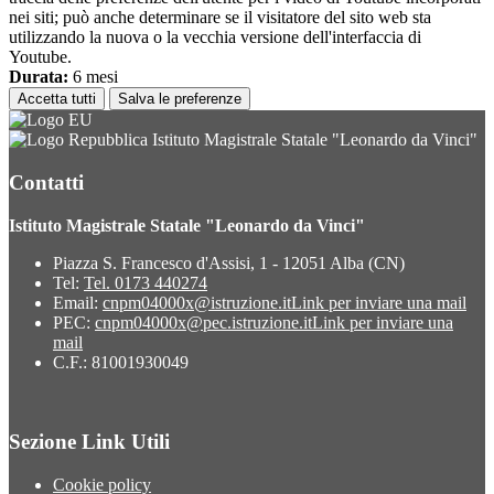
nei siti; può anche determinare se il visitatore del sito web sta
utilizzando la nuova o la vecchia versione dell'interfaccia di
Youtube.
Durata:
6 mesi
Accetta tutti
Salva le preferenze
Istituto Magistrale Statale "Leonardo da Vinci"
Contatti
Istituto Magistrale Statale "Leonardo da Vinci"
Piazza S. Francesco d'Assisi, 1 - 12051 Alba (CN)
Tel:
Tel. 0173 440274
Email:
cnpm04000x@istruzione.it
Link per inviare una mail
PEC:
cnpm04000x@pec.istruzione.it
Link per inviare una
mail
C.F.: 81001930049
Sezione Link Utili
Cookie policy