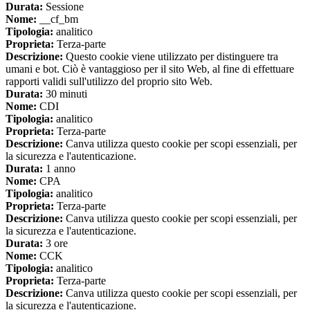
Durata:
Sessione
Nome:
__cf_bm
Tipologia:
analitico
Proprieta:
Terza-parte
Descrizione:
Questo cookie viene utilizzato per distinguere tra
umani e bot. Ciò è vantaggioso per il sito Web, al fine di effettuare
rapporti validi sull'utilizzo del proprio sito Web.
Durata:
30 minuti
Nome:
CDI
Tipologia:
analitico
Proprieta:
Terza-parte
Descrizione:
Canva utilizza questo cookie per scopi essenziali, per
la sicurezza e l'autenticazione.
Durata:
1 anno
Nome:
CPA
Tipologia:
analitico
Proprieta:
Terza-parte
Descrizione:
Canva utilizza questo cookie per scopi essenziali, per
la sicurezza e l'autenticazione.
Durata:
3 ore
Nome:
CCK
Tipologia:
analitico
Proprieta:
Terza-parte
Descrizione:
Canva utilizza questo cookie per scopi essenziali, per
la sicurezza e l'autenticazione.