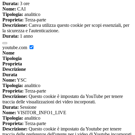
Durata:
3 ore
Nome:
CAI
Tipologia:
analitico
Proprieta:
Terza-parte
Descrizione:
Canva utilizza questo cookie per scopi essenziali, per
la sicurezza e l'autenticazione.
Durata:
1 anno
youtube.com
Nome
Tipologia
Proprieta
Descrizione
Durata
Nome:
YSC
Tipologia:
analitico
Proprieta:
Terza-parte
Descrizione:
Questo cookie è impostato da YouTube per tenere
traccia delle visualizzazioni dei video incorporati.
Durata:
Sessione
Nome:
VISITOR_INFO1_LIVE
Tipologia:
analitico
Proprieta:
Terza-parte
Descrizione:
Questo cookie è impostato da Youtube per tenere
traccia delle preferenze dell'utente per i video di Youtube incorporati