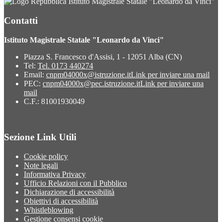
Istituto Magistrale Statale "Leonardo da Vinci"
Contatti
Istituto Magistrale Statale "Leonardo da Vinci"
Piazza S. Francesco d'Assisi, 1 - 12051 Alba (CN)
Tel:
Tel. 0173 440274
Email:
cnpm04000x@istruzione.it
Link per inviare una mail
PEC:
cnpm04000x@pec.istruzione.it
Link per inviare una
mail
C.F.: 81001930049
Sezione Link Utili
Cookie policy
Note legali
Informativa Privacy
Ufficio Relazioni con il Pubblico
Dichiarazione di accessibilità
Obiettivi di accessibilità
Whistleblowing
Gestione consensi cookie