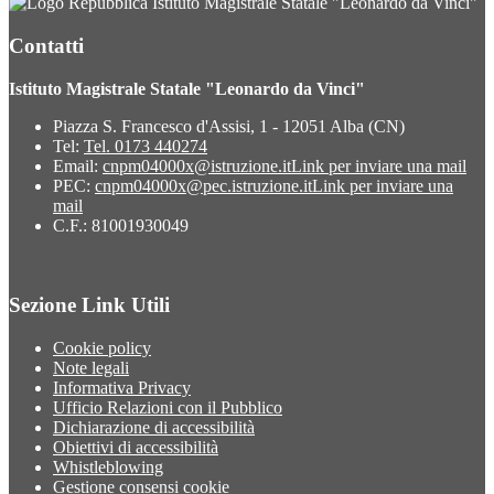
Istituto Magistrale Statale "Leonardo da Vinci"
Contatti
Istituto Magistrale Statale "Leonardo da Vinci"
Piazza S. Francesco d'Assisi, 1 - 12051 Alba (CN)
Tel:
Tel. 0173 440274
Email:
cnpm04000x@istruzione.it
Link per inviare una mail
PEC:
cnpm04000x@pec.istruzione.it
Link per inviare una
mail
C.F.: 81001930049
Sezione Link Utili
Cookie policy
Note legali
Informativa Privacy
Ufficio Relazioni con il Pubblico
Dichiarazione di accessibilità
Obiettivi di accessibilità
Whistleblowing
Gestione consensi cookie