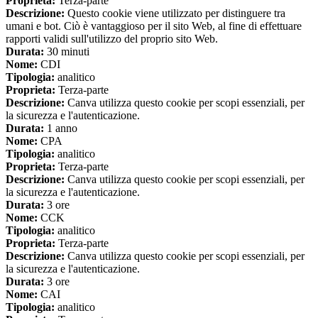
Proprieta:
Terza-parte
Descrizione:
Questo cookie viene utilizzato per distinguere tra
umani e bot. Ciò è vantaggioso per il sito Web, al fine di effettuare
rapporti validi sull'utilizzo del proprio sito Web.
Durata:
30 minuti
Nome:
CDI
Tipologia:
analitico
Proprieta:
Terza-parte
Descrizione:
Canva utilizza questo cookie per scopi essenziali, per
la sicurezza e l'autenticazione.
Durata:
1 anno
Nome:
CPA
Tipologia:
analitico
Proprieta:
Terza-parte
Descrizione:
Canva utilizza questo cookie per scopi essenziali, per
la sicurezza e l'autenticazione.
Durata:
3 ore
Nome:
CCK
Tipologia:
analitico
Proprieta:
Terza-parte
Descrizione:
Canva utilizza questo cookie per scopi essenziali, per
la sicurezza e l'autenticazione.
Durata:
3 ore
Nome:
CAI
Tipologia:
analitico