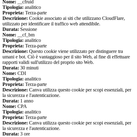
Nome:
__cfruid
Tipologia:
analitico
Proprieta:
Terza-parte
Descrizione:
Cookie associato ai siti che utilizzano CloudFlare,
utilizzato per identificare il traffico web attendibile.
Durata:
Sessione
Nome:
__cf_bm
Tipologia:
analitico
Proprieta:
Terza-parte
Descrizione:
Questo cookie viene utilizzato per distinguere tra
umani e bot. Ciò è vantaggioso per il sito Web, al fine di effettuare
rapporti validi sull'utilizzo del proprio sito Web.
Durata:
30 minuti
Nome:
CDI
Tipologia:
analitico
Proprieta:
Terza-parte
Descrizione:
Canva utilizza questo cookie per scopi essenziali, per
la sicurezza e l'autenticazione.
Durata:
1 anno
Nome:
CPA
Tipologia:
analitico
Proprieta:
Terza-parte
Descrizione:
Canva utilizza questo cookie per scopi essenziali, per
la sicurezza e l'autenticazione.
Durata:
3 ore