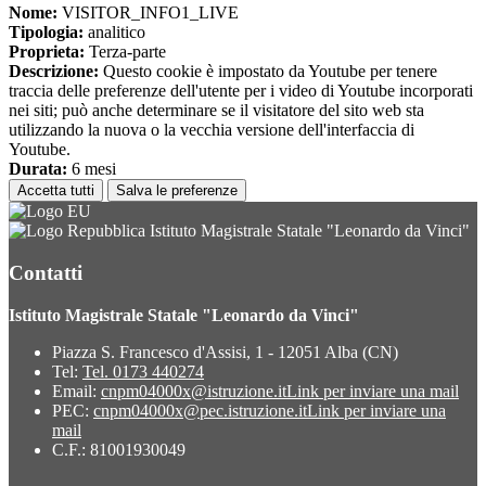
Nome:
VISITOR_INFO1_LIVE
Tipologia:
analitico
Proprieta:
Terza-parte
Descrizione:
Questo cookie è impostato da Youtube per tenere
traccia delle preferenze dell'utente per i video di Youtube incorporati
nei siti; può anche determinare se il visitatore del sito web sta
utilizzando la nuova o la vecchia versione dell'interfaccia di
Youtube.
Durata:
6 mesi
Accetta tutti
Salva le preferenze
Istituto Magistrale Statale "Leonardo da Vinci"
Contatti
Istituto Magistrale Statale "Leonardo da Vinci"
Piazza S. Francesco d'Assisi, 1 - 12051 Alba (CN)
Tel:
Tel. 0173 440274
Email:
cnpm04000x@istruzione.it
Link per inviare una mail
PEC:
cnpm04000x@pec.istruzione.it
Link per inviare una
mail
C.F.: 81001930049