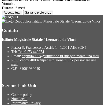
Youtube.
Durata:
6 mesi
Accetta tutti
Salva le preferenze
Istituto Magistrale Statale "Leonardo da Vinci"
Contatti
Istituto Magistrale Statale "Leonardo da Vinci"
Piazza S. Francesco d'Assisi, 1 - 12051 Alba (CN)
Tel:
Tel. 0173 440274
Email:
cnpm04000x@istruzione.it
Link per inviare una mail
PEC:
cnpm04000x@pec.istruzione.it
Link per inviare una
mail
C.F.: 81001930049
Sezione Link Utili
Cookie policy
Note legali
Informativa Privacy