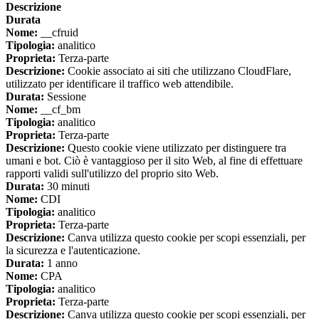
Descrizione
Durata
Nome:
__cfruid
Tipologia:
analitico
Proprieta:
Terza-parte
Descrizione:
Cookie associato ai siti che utilizzano CloudFlare,
utilizzato per identificare il traffico web attendibile.
Durata:
Sessione
Nome:
__cf_bm
Tipologia:
analitico
Proprieta:
Terza-parte
Descrizione:
Questo cookie viene utilizzato per distinguere tra
umani e bot. Ciò è vantaggioso per il sito Web, al fine di effettuare
rapporti validi sull'utilizzo del proprio sito Web.
Durata:
30 minuti
Nome:
CDI
Tipologia:
analitico
Proprieta:
Terza-parte
Descrizione:
Canva utilizza questo cookie per scopi essenziali, per
la sicurezza e l'autenticazione.
Durata:
1 anno
Nome:
CPA
Tipologia:
analitico
Proprieta:
Terza-parte
Descrizione:
Canva utilizza questo cookie per scopi essenziali, per