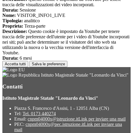
traccia delle visualizzazioni dei video incorporati.
Durata:
Sessione
Nome:
VISITOR_INFO1_LIVE
Tipologia:
analitico
Proprieta:
Terza-parte
Descrizione:
Questo cookie è impostato da Youtube per tenere
traccia delle preferenze dell'utente per i video di Youtube incorporati
nei siti; può anche determinare se il visitatore del sito web sta
utilizzando la nuova o la vecchia versione dell'interfaccia di
Youtube.
Durata:
6 mesi
Accetta tutti
Salva le preferenze
Istituto Magistrale Statale "Leonardo da Vinci"
Contatti
Istituto Magistrale Statale "Leonardo da Vinci"
Piazza S. Francesco d'Assisi, 1 - 12051 Alba (CN)
Tel:
Tel. 0173 440274
Email:
cnpm04000x@istruzione.it
Link per inviare una mail
PEC:
cnpm04000x@pec.istruzione.it
Link per inviare una
mail