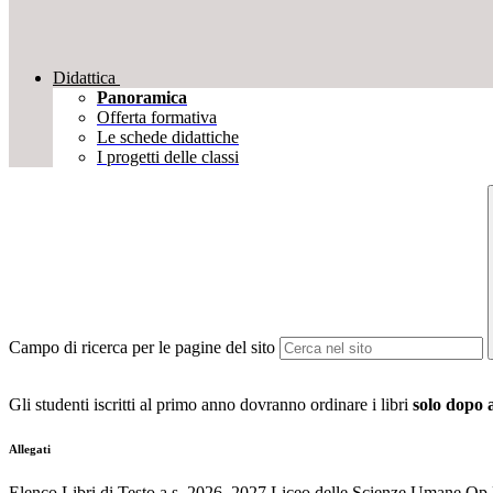
Didattica
Panoramica
Offerta formativa
Le schede didattiche
I progetti delle classi
Campo di ricerca per le pagine del sito
Gli studenti iscritti al primo anno dovranno ordinare i libri
solo dopo 
Allegati
Elenco Libri di Testo a.s. 2026_2027 Liceo delle Scienze Umane Op