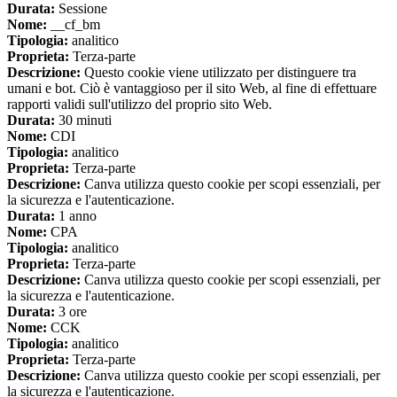
Durata:
Sessione
Nome:
__cf_bm
Tipologia:
analitico
Proprieta:
Terza-parte
Descrizione:
Questo cookie viene utilizzato per distinguere tra
umani e bot. Ciò è vantaggioso per il sito Web, al fine di effettuare
rapporti validi sull'utilizzo del proprio sito Web.
Durata:
30 minuti
Nome:
CDI
Tipologia:
analitico
Proprieta:
Terza-parte
Descrizione:
Canva utilizza questo cookie per scopi essenziali, per
la sicurezza e l'autenticazione.
Durata:
1 anno
Nome:
CPA
Tipologia:
analitico
Proprieta:
Terza-parte
Descrizione:
Canva utilizza questo cookie per scopi essenziali, per
la sicurezza e l'autenticazione.
Durata:
3 ore
Nome:
CCK
Tipologia:
analitico
Proprieta:
Terza-parte
Descrizione:
Canva utilizza questo cookie per scopi essenziali, per
la sicurezza e l'autenticazione.