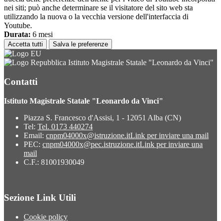
nei siti; può anche determinare se il visitatore del sito web sta
utilizzando la nuova o la vecchia versione dell'interfaccia di
Youtube.
Durata:
6 mesi
Accetta tutti
Salva le preferenze
Istituto Magistrale Statale "Leonardo da Vinci"
Contatti
Istituto Magistrale Statale "Leonardo da Vinci"
Piazza S. Francesco d'Assisi, 1 - 12051 Alba (CN)
Tel:
Tel. 0173 440274
Email:
cnpm04000x@istruzione.it
Link per inviare una mail
PEC:
cnpm04000x@pec.istruzione.it
Link per inviare una
mail
C.F.: 81001930049
Sezione Link Utili
Cookie policy