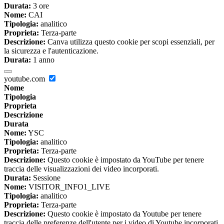
Durata:
3 ore
Nome:
CAI
Tipologia:
analitico
Proprieta:
Terza-parte
Descrizione:
Canva utilizza questo cookie per scopi essenziali, per
la sicurezza e l'autenticazione.
Durata:
1 anno
youtube.com
Nome
Tipologia
Proprieta
Descrizione
Durata
Nome:
YSC
Tipologia:
analitico
Proprieta:
Terza-parte
Descrizione:
Questo cookie è impostato da YouTube per tenere
traccia delle visualizzazioni dei video incorporati.
Durata:
Sessione
Nome:
VISITOR_INFO1_LIVE
Tipologia:
analitico
Proprieta:
Terza-parte
Descrizione:
Questo cookie è impostato da Youtube per tenere
traccia delle preferenze dell'utente per i video di Youtube incorporati