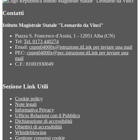
Istituto Magistrale Statale "Leonardo da Vinci"
Contatti
Istituto Magistrale Statale "Leonardo da Vinci"
Piazza S. Francesco d'Assisi, 1 - 12051 Alba (CN)
Tel:
Tel. 0173 440274
Email:
cnpm04000x@istruzione.it
Link per inviare una mail
PEC:
cnpm04000x@pec.istruzione.it
Link per inviare una
mail
C.F.: 81001930049
Sezione Link Utili
Cookie policy
Note legali
Informativa Privacy
Ufficio Relazioni con il Pubblico
Dichiarazione di accessibilità
Obiettivi di accessibilità
Whistleblowing
Gestione consensi cookie