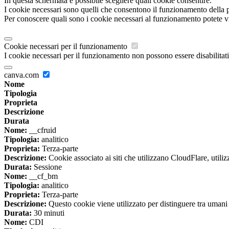
In questa schermata è possibile scegliere quali cookie consentire.
I cookie necessari sono quelli che consentono il funzionamento della pi
Per conoscere quali sono i cookie necessari al funzionamento potete v
Cookie necessari per il funzionamento
I cookie necessari per il funzionamento non possono essere disabilitati.
canva.com
Nome
Tipologia
Proprieta
Descrizione
Durata
Nome:
__cfruid
Tipologia:
analitico
Proprieta:
Terza-parte
Descrizione:
Cookie associato ai siti che utilizzano CloudFlare, utilizza
Durata:
Sessione
Nome:
__cf_bm
Tipologia:
analitico
Proprieta:
Terza-parte
Descrizione:
Questo cookie viene utilizzato per distinguere tra umani e 
Durata:
30 minuti
Nome:
CDI