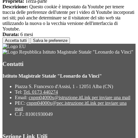
Proprieta:
Terza-parte
Descrizione:
Questo cookie è impostato da Youtube per tenere
traccia delle preferenze dell'utente per i video di Youtube incorporati
nei siti; può anche determinare se il visitatore del sito web sta
utilizzando la nuova o la vecchia versione dell'interfaccia di
Youtube.
Durata:
6 mesi
Accetta tutti
Salva le preferenze
Istituto Magistrale Statale "Leonardo da Vinci"
Contatti
Istituto Magistrale Statale "Leonardo da Vinci"
Piazza S. Francesco d'Assisi, 1 - 12051 Alba (CN)
Tel:
Tel. 0173 440274
Email:
cnpm04000x@istruzione.it
Link per inviare una mail
PEC:
cnpm04000x@pec.istruzione.it
Link per inviare una
mail
C.F.: 81001930049
Sezione Link Utili