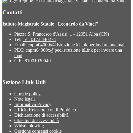
Istituto Magistrale Statale "Leonardo da Vinci"
Contatti
Istituto Magistrale Statale "Leonardo da Vinci"
Piazza S. Francesco d'Assisi, 1 - 12051 Alba (CN)
Tel:
Tel. 0173 440274
Email:
cnpm04000x@istruzione.it
Link per inviare una mail
PEC:
cnpm04000x@pec.istruzione.it
Link per inviare una
mail
C.F.: 81001930049
Sezione Link Utili
Cookie policy
Note legali
Informativa Privacy
Ufficio Relazioni con il Pubblico
Dichiarazione di accessibilità
Obiettivi di accessibilità
Whistleblowing
Gestione consensi cookie