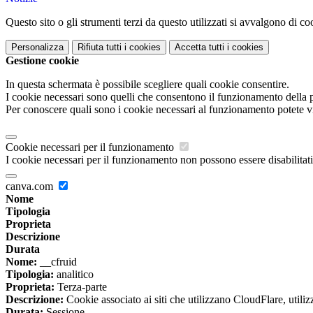
Questo sito o gli strumenti terzi da questo utilizzati si avvalgono di coo
Personalizza
Rifiuta tutti
i cookies
Accetta tutti
i cookies
Gestione cookie
In questa schermata è possibile scegliere quali cookie consentire.
I cookie necessari sono quelli che consentono il funzionamento della pi
Per conoscere quali sono i cookie necessari al funzionamento potete v
Cookie necessari per il funzionamento
I cookie necessari per il funzionamento non possono essere disabilitati.
canva.com
Nome
Tipologia
Proprieta
Descrizione
Durata
Nome:
__cfruid
Tipologia:
analitico
Proprieta:
Terza-parte
Descrizione:
Cookie associato ai siti che utilizzano CloudFlare, utilizza
Durata:
Sessione