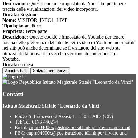
Descrizione:
Questo cookie è impostato da YouTube per tenere
traccia delle visualizzazioni dei video incorporati.
Durata:
Sessione
Nome:
VISITOR_INFO1_LIVE
Tipologia:
analitico
Proprieta:
Terza-parte
Descrizione:
Questo cookie è impostato da Youtube per tenere
traccia delle preferenze dell'utente per i video di Youtube incorporati
nei siti; può anche determinare se il visitatore del sito web sta
utilizzando la nuova o la vecchia versione dell'interfaccia di
Youtube.
Durata:
6 mesi
Accetta tutti
Salva le preferenze
Istituto Magistrale Statale "Leonardo da Vinci"
Contatti
Istituto Magistrale Statale "Leonardo da Vinci"
Piazza S. Francesco d'Assisi, 1 - 12051 Alba (CN)
Tel:
Tel. 0173 440274
Email:
cnpm04000x@istruzione.it
Link per inviare una mail
PEC:
cnpm04000x@pec.istruzione.it
Link per inviare una