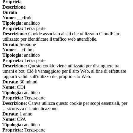
Proprieta
Descrizione
Durata
Nome:
__cfruid
Tipologia:
analitico
Proprieta:
Terza-parte
Descrizione:
Cookie associato ai siti che utilizzano CloudFlare,
utilizzato per identificare il traffico web attendibile.
Durata:
Sessione
Nome:
__cf_bm
Tipologia:
analitico
Proprieta:
Terza-parte
Descrizione:
Questo cookie viene utilizzato per distinguere tra
umani e bot. Ciò è vantaggioso per il sito Web, al fine di effettuare
rapporti validi sull'utilizzo del proprio sito Web.
Durata:
30 minuti
Nome:
CDI
Tipologia:
analitico
Proprieta:
Terza-parte
Descrizione:
Canva utilizza questo cookie per scopi essenziali, per
la sicurezza e l'autenticazione.
Durata:
1 anno
Nome:
CPA
Tipologia:
analitico
Proprieta:
Terza-parte