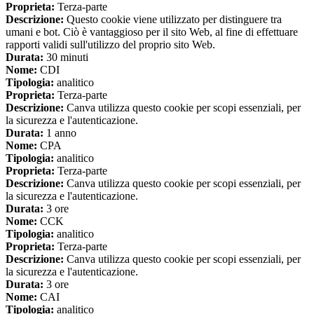
Proprieta:
Terza-parte
Descrizione:
Questo cookie viene utilizzato per distinguere tra
umani e bot. Ciò è vantaggioso per il sito Web, al fine di effettuare
rapporti validi sull'utilizzo del proprio sito Web.
Durata:
30 minuti
Nome:
CDI
Tipologia:
analitico
Proprieta:
Terza-parte
Descrizione:
Canva utilizza questo cookie per scopi essenziali, per
la sicurezza e l'autenticazione.
Durata:
1 anno
Nome:
CPA
Tipologia:
analitico
Proprieta:
Terza-parte
Descrizione:
Canva utilizza questo cookie per scopi essenziali, per
la sicurezza e l'autenticazione.
Durata:
3 ore
Nome:
CCK
Tipologia:
analitico
Proprieta:
Terza-parte
Descrizione:
Canva utilizza questo cookie per scopi essenziali, per
la sicurezza e l'autenticazione.
Durata:
3 ore
Nome:
CAI
Tipologia:
analitico