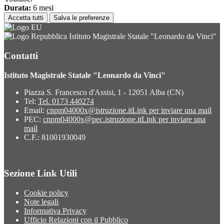
Durata:
6 mesi
Accetta tutti
Salva le preferenze
Istituto Magistrale Statale "Leonardo da Vinci"
Contatti
Istituto Magistrale Statale "Leonardo da Vinci"
Piazza S. Francesco d'Assisi, 1 - 12051 Alba (CN)
Tel:
Tel. 0173 440274
Email:
cnpm04000x@istruzione.it
Link per inviare una mail
PEC:
cnpm04000x@pec.istruzione.it
Link per inviare una
mail
C.F.: 81001930049
Sezione Link Utili
Cookie policy
Note legali
Informativa Privacy
Ufficio Relazioni con il Pubblico