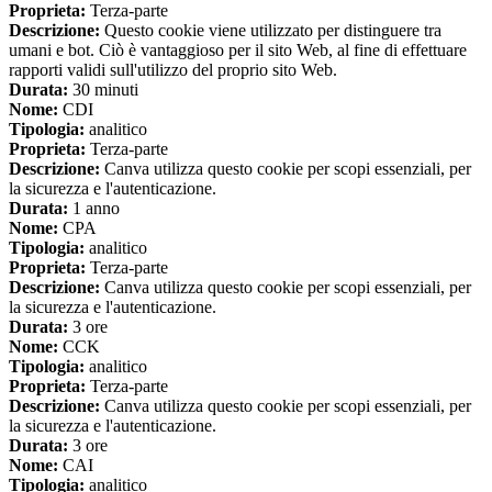
Proprieta:
Terza-parte
Descrizione:
Questo cookie viene utilizzato per distinguere tra
umani e bot. Ciò è vantaggioso per il sito Web, al fine di effettuare
rapporti validi sull'utilizzo del proprio sito Web.
Durata:
30 minuti
Nome:
CDI
Tipologia:
analitico
Proprieta:
Terza-parte
Descrizione:
Canva utilizza questo cookie per scopi essenziali, per
la sicurezza e l'autenticazione.
Durata:
1 anno
Nome:
CPA
Tipologia:
analitico
Proprieta:
Terza-parte
Descrizione:
Canva utilizza questo cookie per scopi essenziali, per
la sicurezza e l'autenticazione.
Durata:
3 ore
Nome:
CCK
Tipologia:
analitico
Proprieta:
Terza-parte
Descrizione:
Canva utilizza questo cookie per scopi essenziali, per
la sicurezza e l'autenticazione.
Durata:
3 ore
Nome:
CAI
Tipologia:
analitico