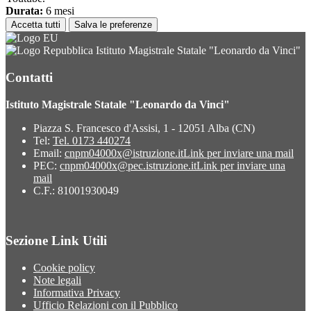
Durata:
6 mesi
Accetta tutti
Salva le preferenze
Istituto Magistrale Statale "Leonardo da Vinci"
Contatti
Istituto Magistrale Statale "Leonardo da Vinci"
Piazza S. Francesco d'Assisi, 1 - 12051 Alba (CN)
Tel:
Tel. 0173 440274
Email:
cnpm04000x@istruzione.it
Link per inviare una mail
PEC:
cnpm04000x@pec.istruzione.it
Link per inviare una
mail
C.F.: 81001930049
Sezione Link Utili
Cookie policy
Note legali
Informativa Privacy
Ufficio Relazioni con il Pubblico