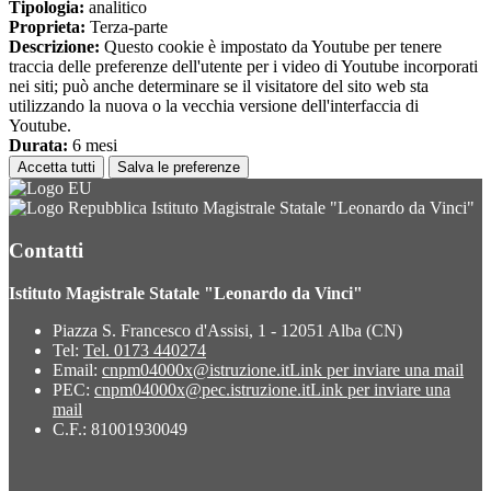
Tipologia:
analitico
Proprieta:
Terza-parte
Descrizione:
Questo cookie è impostato da Youtube per tenere
traccia delle preferenze dell'utente per i video di Youtube incorporati
nei siti; può anche determinare se il visitatore del sito web sta
utilizzando la nuova o la vecchia versione dell'interfaccia di
Youtube.
Durata:
6 mesi
Accetta tutti
Salva le preferenze
Istituto Magistrale Statale "Leonardo da Vinci"
Contatti
Istituto Magistrale Statale "Leonardo da Vinci"
Piazza S. Francesco d'Assisi, 1 - 12051 Alba (CN)
Tel:
Tel. 0173 440274
Email:
cnpm04000x@istruzione.it
Link per inviare una mail
PEC:
cnpm04000x@pec.istruzione.it
Link per inviare una
mail
C.F.: 81001930049