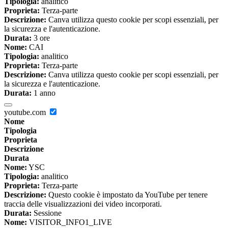
Tipologia:
analitico
Proprieta:
Terza-parte
Descrizione:
Canva utilizza questo cookie per scopi essenziali, per
la sicurezza e l'autenticazione.
Durata:
3 ore
Nome:
CAI
Tipologia:
analitico
Proprieta:
Terza-parte
Descrizione:
Canva utilizza questo cookie per scopi essenziali, per
la sicurezza e l'autenticazione.
Durata:
1 anno
youtube.com
Nome
Tipologia
Proprieta
Descrizione
Durata
Nome:
YSC
Tipologia:
analitico
Proprieta:
Terza-parte
Descrizione:
Questo cookie è impostato da YouTube per tenere
traccia delle visualizzazioni dei video incorporati.
Durata:
Sessione
Nome:
VISITOR_INFO1_LIVE