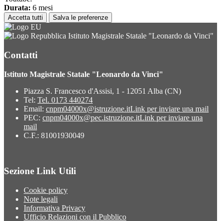
Durata:
6 mesi
Accetta tutti
Salva le preferenze
Istituto Magistrale Statale "Leonardo da Vinci"
Contatti
Istituto Magistrale Statale "Leonardo da Vinci"
Piazza S. Francesco d'Assisi, 1 - 12051 Alba (CN)
Tel:
Tel. 0173 440274
Email:
cnpm04000x@istruzione.it
Link per inviare una mail
PEC:
cnpm04000x@pec.istruzione.it
Link per inviare una
mail
C.F.: 81001930049
Sezione Link Utili
Cookie policy
Note legali
Informativa Privacy
Ufficio Relazioni con il Pubblico