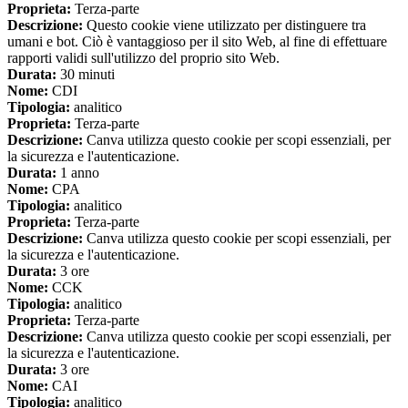
Proprieta:
Terza-parte
Descrizione:
Questo cookie viene utilizzato per distinguere tra
umani e bot. Ciò è vantaggioso per il sito Web, al fine di effettuare
rapporti validi sull'utilizzo del proprio sito Web.
Durata:
30 minuti
Nome:
CDI
Tipologia:
analitico
Proprieta:
Terza-parte
Descrizione:
Canva utilizza questo cookie per scopi essenziali, per
la sicurezza e l'autenticazione.
Durata:
1 anno
Nome:
CPA
Tipologia:
analitico
Proprieta:
Terza-parte
Descrizione:
Canva utilizza questo cookie per scopi essenziali, per
la sicurezza e l'autenticazione.
Durata:
3 ore
Nome:
CCK
Tipologia:
analitico
Proprieta:
Terza-parte
Descrizione:
Canva utilizza questo cookie per scopi essenziali, per
la sicurezza e l'autenticazione.
Durata:
3 ore
Nome:
CAI
Tipologia:
analitico