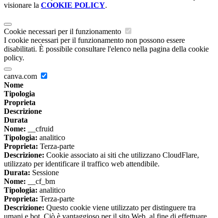
visionare la
COOKIE POLICY
.
Cookie necessari per il funzionamento
I cookie necessari per il funzionamento non possono essere
disabilitati. È possibile consultare l'elenco nella pagina della cookie
policy.
canva.com
Nome
Tipologia
Proprieta
Descrizione
Durata
Nome:
__cfruid
Tipologia:
analitico
Proprieta:
Terza-parte
Descrizione:
Cookie associato ai siti che utilizzano CloudFlare,
utilizzato per identificare il traffico web attendibile.
Durata:
Sessione
Nome:
__cf_bm
Tipologia:
analitico
Proprieta:
Terza-parte
Descrizione:
Questo cookie viene utilizzato per distinguere tra
umani e bot. Ciò è vantaggioso per il sito Web, al fine di effettuare