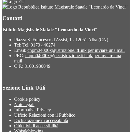
Istituto Magistrale Statale "Leonardo da Vinci"
Contatti
Istituto Magistrale Statale "Leonardo da Vinci"
Piazza S. Francesco d'Assisi, 1 - 12051 Alba (CN)
Tel:
Tel. 0173 440274
Email:
cnpm04000x@istruzione.it
Link per inviare una mail
PEC:
cnpm04000x@pec.istruzione.it
Link per inviare una
mail
C.F.: 81001930049
Sezione Link Utili
Cookie policy
Note legali
Informativa Privacy
Ufficio Relazioni con il Pubblico
Dichiarazione di accessibilità
Obiettivi di accessibilità
Whistleblowing