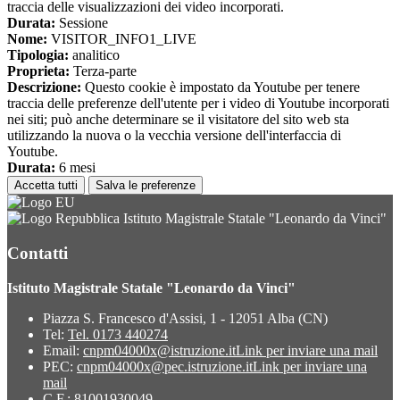
traccia delle visualizzazioni dei video incorporati.
Durata:
Sessione
Nome:
VISITOR_INFO1_LIVE
Tipologia:
analitico
Proprieta:
Terza-parte
Descrizione:
Questo cookie è impostato da Youtube per tenere
traccia delle preferenze dell'utente per i video di Youtube incorporati
nei siti; può anche determinare se il visitatore del sito web sta
utilizzando la nuova o la vecchia versione dell'interfaccia di
Youtube.
Durata:
6 mesi
Accetta tutti
Salva le preferenze
Istituto Magistrale Statale "Leonardo da Vinci"
Contatti
Istituto Magistrale Statale "Leonardo da Vinci"
Piazza S. Francesco d'Assisi, 1 - 12051 Alba (CN)
Tel:
Tel. 0173 440274
Email:
cnpm04000x@istruzione.it
Link per inviare una mail
PEC:
cnpm04000x@pec.istruzione.it
Link per inviare una
mail
C.F.: 81001930049