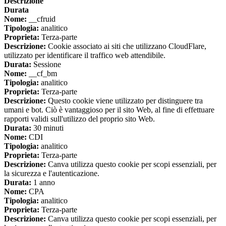
Descrizione
Durata
Nome:
__cfruid
Tipologia:
analitico
Proprieta:
Terza-parte
Descrizione:
Cookie associato ai siti che utilizzano CloudFlare,
utilizzato per identificare il traffico web attendibile.
Durata:
Sessione
Nome:
__cf_bm
Tipologia:
analitico
Proprieta:
Terza-parte
Descrizione:
Questo cookie viene utilizzato per distinguere tra
umani e bot. Ciò è vantaggioso per il sito Web, al fine di effettuare
rapporti validi sull'utilizzo del proprio sito Web.
Durata:
30 minuti
Nome:
CDI
Tipologia:
analitico
Proprieta:
Terza-parte
Descrizione:
Canva utilizza questo cookie per scopi essenziali, per
la sicurezza e l'autenticazione.
Durata:
1 anno
Nome:
CPA
Tipologia:
analitico
Proprieta:
Terza-parte
Descrizione:
Canva utilizza questo cookie per scopi essenziali, per