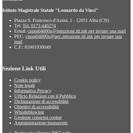
Istituto Magistrale Statale "Leonardo da Vinci"
Piazza S. Francesco d'Assisi, 1 - 12051 Alba (CN)
Tel:
Tel. 0173 440274
Email:
cnpm04000x@istruzione.it
Link per inviare una mail
PEC:
cnpm04000x@pec.istruzione.it
Link per inviare una
mail
C.F.: 81001930049
Sezione Link Utili
Cookie policy
Note legali
Informativa Privacy
Ufficio Relazioni con il Pubblico
Dichiarazione di accessibilità
Obiettivi di accessibilità
Whistleblowing
Gestione consensi cookie
Amministrazione trasparente
Pagina visualizzata
2067
volte