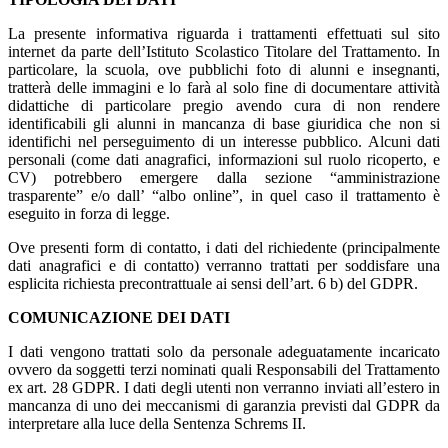
La presente informativa riguarda i trattamenti effettuati sul sito
internet da parte dell’Istituto Scolastico Titolare del Trattamento. In
particolare, la scuola, ove pubblichi foto di alunni e insegnanti,
tratterà delle immagini e lo farà al solo fine di documentare attività
didattiche di particolare pregio avendo cura di non rendere
identificabili gli alunni in mancanza di base giuridica che non si
identifichi nel perseguimento di un interesse pubblico. Alcuni dati
personali (come dati anagrafici, informazioni sul ruolo ricoperto, e
CV) potrebbero emergere dalla sezione “amministrazione
trasparente” e/o dall’ “albo online”, in quel caso il trattamento è
eseguito in forza di legge.
Ove presenti form di contatto, i dati del richiedente (principalmente
dati anagrafici e di contatto) verranno trattati per soddisfare una
esplicita richiesta precontrattuale ai sensi dell’art. 6 b) del GDPR.
COMUNICAZIONE DEI DATI
I dati vengono trattati solo da personale adeguatamente incaricato
ovvero da soggetti terzi nominati quali Responsabili del Trattamento
ex art. 28 GDPR. I dati degli utenti non verranno inviati all’estero in
mancanza di uno dei meccanismi di garanzia previsti dal GDPR da
interpretare alla luce della Sentenza Schrems II.