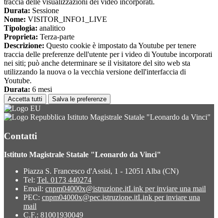
traccia delle visualizzazioni dei video incorporati.
Durata:
Sessione
Nome:
VISITOR_INFO1_LIVE
Tipologia:
analitico
Proprieta:
Terza-parte
Descrizione:
Questo cookie è impostato da Youtube per tenere
traccia delle preferenze dell'utente per i video di Youtube incorporati
nei siti; può anche determinare se il visitatore del sito web sta
utilizzando la nuova o la vecchia versione dell'interfaccia di
Youtube.
Durata:
6 mesi
Accetta tutti
Salva le preferenze
Istituto Magistrale Statale "Leonardo da Vinci"
Contatti
Istituto Magistrale Statale "Leonardo da Vinci"
Piazza S. Francesco d'Assisi, 1 - 12051 Alba (CN)
Tel:
Tel. 0173 440274
Email:
cnpm04000x@istruzione.it
Link per inviare una mail
PEC:
cnpm04000x@pec.istruzione.it
Link per inviare una
mail
C.F.: 81001930049