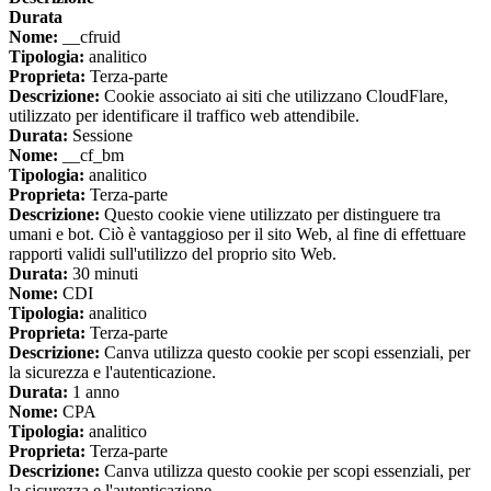
Durata
Nome:
__cfruid
Tipologia:
analitico
Proprieta:
Terza-parte
Descrizione:
Cookie associato ai siti che utilizzano CloudFlare,
utilizzato per identificare il traffico web attendibile.
Durata:
Sessione
Nome:
__cf_bm
Tipologia:
analitico
Proprieta:
Terza-parte
Descrizione:
Questo cookie viene utilizzato per distinguere tra
umani e bot. Ciò è vantaggioso per il sito Web, al fine di effettuare
rapporti validi sull'utilizzo del proprio sito Web.
Durata:
30 minuti
Nome:
CDI
Tipologia:
analitico
Proprieta:
Terza-parte
Descrizione:
Canva utilizza questo cookie per scopi essenziali, per
la sicurezza e l'autenticazione.
Durata:
1 anno
Nome:
CPA
Tipologia:
analitico
Proprieta:
Terza-parte
Descrizione:
Canva utilizza questo cookie per scopi essenziali, per
la sicurezza e l'autenticazione.