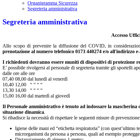
Organigramma Sicurezza
Segreteria amministrativa
Segreteria amministrativa
Accesso Uffici
Allo scopo di prevenire la diffusione del COVID, in considerazione 
prenotazione al numero telefonico 0173 440274 e/o all'indirizzo e
I richiedenti dovranno essere muniti di dispositivi di protezione 
E’ possibile rivolgersi al personale di segreteria tramite gli sportelli ape
dalle ore alle ore
07,40 08,00 dal lunedì al venerdì
10,40 12,00 “ “ “ “
13,30 14,00 “ “ “ “
15,00 16,00 dal martedì al giovedì
Il Personale amministrativo è tenuto ad indossare la mascherina 
situazione dinamica
.
Si ribadisce la necessità di rispettare le seguenti misure di prevenzione
Igiene delle mani ed “etichetta respiratoria” (con quest’ultimo te
microrganismi da persona a persona, quali ad esempio proteggere l
Distanziamento di almeno 1 metro;