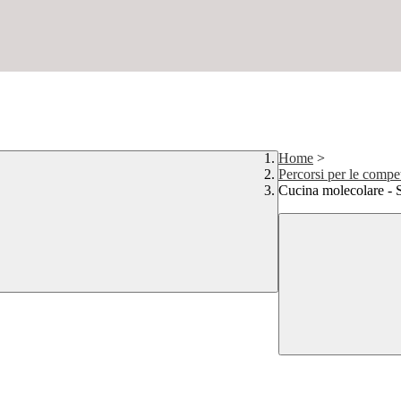
Home
>
Percorsi per le compet
Cucina molecolare - 