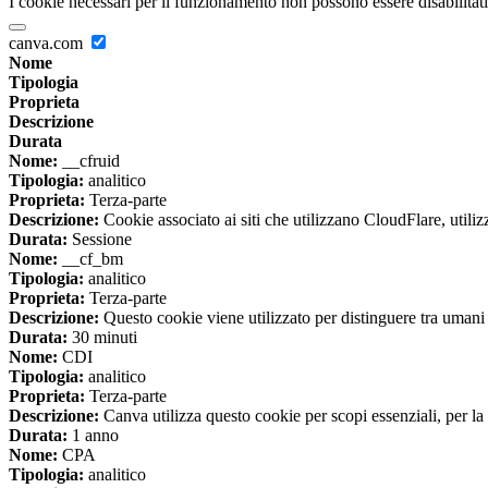
I cookie necessari per il funzionamento non possono essere disabilitati.
canva.com
Nome
Tipologia
Proprieta
Descrizione
Durata
Nome:
__cfruid
Tipologia:
analitico
Proprieta:
Terza-parte
Descrizione:
Cookie associato ai siti che utilizzano CloudFlare, utilizza
Durata:
Sessione
Nome:
__cf_bm
Tipologia:
analitico
Proprieta:
Terza-parte
Descrizione:
Questo cookie viene utilizzato per distinguere tra umani e 
Durata:
30 minuti
Nome:
CDI
Tipologia:
analitico
Proprieta:
Terza-parte
Descrizione:
Canva utilizza questo cookie per scopi essenziali, per la 
Durata:
1 anno
Nome:
CPA
Tipologia:
analitico