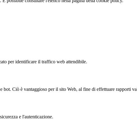
 È possibile consultare l'elenco nella pagina della cookie policy.
to per identificare il traffico web attendibile.
bot. Ciò è vantaggioso per il sito Web, al fine di effettuare rapporti val
sicurezza e l'autenticazione.