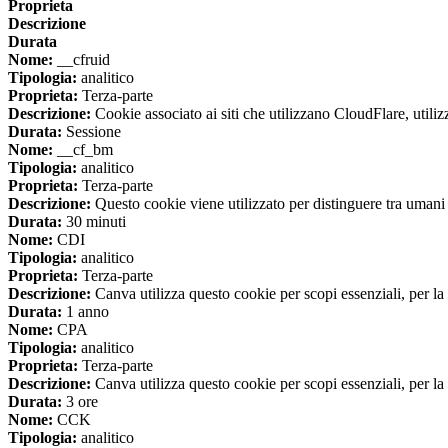
Proprieta
Descrizione
Durata
Nome:
__cfruid
Tipologia:
analitico
Proprieta:
Terza-parte
Descrizione:
Cookie associato ai siti che utilizzano CloudFlare, utilizza
Durata:
Sessione
Nome:
__cf_bm
Tipologia:
analitico
Proprieta:
Terza-parte
Descrizione:
Questo cookie viene utilizzato per distinguere tra umani e 
Durata:
30 minuti
Nome:
CDI
Tipologia:
analitico
Proprieta:
Terza-parte
Descrizione:
Canva utilizza questo cookie per scopi essenziali, per la 
Durata:
1 anno
Nome:
CPA
Tipologia:
analitico
Proprieta:
Terza-parte
Descrizione:
Canva utilizza questo cookie per scopi essenziali, per la 
Durata:
3 ore
Nome:
CCK
Tipologia:
analitico