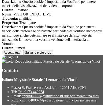
Descrizione:
Questo cookie è impostato da YouTube per tenere
traccia delle visualizzazioni dei video incorporati.
Durata:
Sessione
Nome:
VISITOR_INFO1_LIVE
Tipologia:
analitico
Proprieta:
Terza-parte
Descrizione:
Questo cookie è impostato da Youtube per tenere
traccia delle preferenze dell'utente per i video di Youtube incorporati
nei siti; può anche determinare se il visitatore del sito web sta
utilizzando la nuova o la vecchia versione dell'interfaccia di
Youtube.
Durata:
6 mesi
Accetta tutti
Salva le preferenze
Istituto Magistrale Statale "Leonardo da Vinci"
Contatti
Istituto Magistrale Statale "Leonardo da Vinci"
Piazza S. Francesco d'Assisi, 1 - 12051 Alba (CN)
Tel:
Tel. 0173 440274
Email:
cnpm04000x@istruzione.it
Link per inviare una mail
PEC:
cnpm04000x@pec.istruzione.it
Link per inviare una
mail