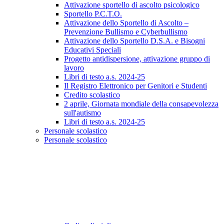
Attivazione sportello di ascolto psicologico
Sportello P.C.T.O.
Attivazione dello Sportello di Ascolto –
Prevenzione Bullismo e Cyberbullismo
Attivazione dello Sportello D.S.A. e Bisogni
Educativi Speciali
Progetto antidispersione, attivazione gruppo di
lavoro
Libri di testo a.s. 2024-25
Il Registro Elettronico per Genitori e Studenti
Credito scolastico
2 aprile, Giornata mondiale della consapevolezza
sull'autismo
Libri di testo a.s. 2024-25
Personale scolastico
Personale scolastico