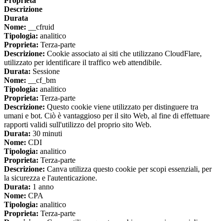
Proprieta
Descrizione
Durata
Nome:
__cfruid
Tipologia:
analitico
Proprieta:
Terza-parte
Descrizione:
Cookie associato ai siti che utilizzano CloudFlare,
utilizzato per identificare il traffico web attendibile.
Durata:
Sessione
Nome:
__cf_bm
Tipologia:
analitico
Proprieta:
Terza-parte
Descrizione:
Questo cookie viene utilizzato per distinguere tra
umani e bot. Ciò è vantaggioso per il sito Web, al fine di effettuare
rapporti validi sull'utilizzo del proprio sito Web.
Durata:
30 minuti
Nome:
CDI
Tipologia:
analitico
Proprieta:
Terza-parte
Descrizione:
Canva utilizza questo cookie per scopi essenziali, per
la sicurezza e l'autenticazione.
Durata:
1 anno
Nome:
CPA
Tipologia:
analitico
Proprieta:
Terza-parte