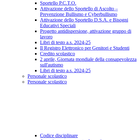
Sportello P.C.T.O.
Attivazione dello Sportello di Ascolto –
Prevenzione Bullismo e Cyberbullismo
Attivazione dello Sportello D.S.A. e Bisogni
Educativi Speciali
Progetto antidispersione, attivazione gruppo di
lavoro
Libri di testo a.s. 2024-25
Il Registro Elettronico per Genitori e Studenti
Credito scolastico
2 aprile, Giornata mondiale della consapevolezza
sull'autismo
Libri di testo a.s. 2024-25
Personale scolastico
Personale scolastico
Codice disciplinare