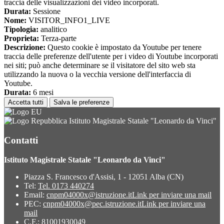
traccia delle visualizzazioni dei video incorporati.
Durata:
Sessione
Nome:
VISITOR_INFO1_LIVE
Tipologia:
analitico
Proprieta:
Terza-parte
Descrizione:
Questo cookie è impostato da Youtube per tenere
traccia delle preferenze dell'utente per i video di Youtube incorporati
nei siti; può anche determinare se il visitatore del sito web sta
utilizzando la nuova o la vecchia versione dell'interfaccia di
Youtube.
Durata:
6 mesi
Accetta tutti
Salva le preferenze
Istituto Magistrale Statale "Leonardo da Vinci"
Contatti
Istituto Magistrale Statale "Leonardo da Vinci"
Piazza S. Francesco d'Assisi, 1 - 12051 Alba (CN)
Tel:
Tel. 0173 440274
Email:
cnpm04000x@istruzione.it
Link per inviare una mail
PEC:
cnpm04000x@pec.istruzione.it
Link per inviare una
mail
C.F.: 81001930049