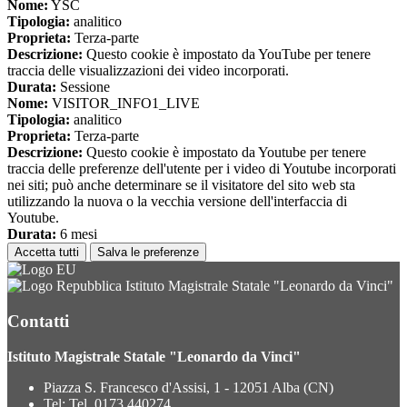
Nome:
YSC
Tipologia:
analitico
Proprieta:
Terza-parte
Descrizione:
Questo cookie è impostato da YouTube per tenere
traccia delle visualizzazioni dei video incorporati.
Durata:
Sessione
Nome:
VISITOR_INFO1_LIVE
Tipologia:
analitico
Proprieta:
Terza-parte
Descrizione:
Questo cookie è impostato da Youtube per tenere
traccia delle preferenze dell'utente per i video di Youtube incorporati
nei siti; può anche determinare se il visitatore del sito web sta
utilizzando la nuova o la vecchia versione dell'interfaccia di
Youtube.
Durata:
6 mesi
Accetta tutti
Salva le preferenze
Istituto Magistrale Statale "Leonardo da Vinci"
Contatti
Istituto Magistrale Statale "Leonardo da Vinci"
Piazza S. Francesco d'Assisi, 1 - 12051 Alba (CN)
Tel:
Tel. 0173 440274