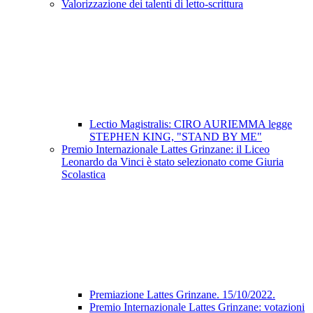
Valorizzazione dei talenti di letto-scrittura
Lectio Magistralis: CIRO AURIEMMA legge
STEPHEN KING, "STAND BY ME"
Premio Internazionale Lattes Grinzane: il Liceo
Leonardo da Vinci è stato selezionato come Giuria
Scolastica
Premiazione Lattes Grinzane. 15/10/2022.
Premio Internazionale Lattes Grinzane: votazioni