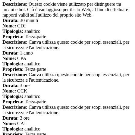
Descrizione:
Questo cookie viene utilizzato per distinguere tra
umani e bot. Ciò è vantaggioso per il sito Web, al fine di effettuare
rapporti validi sull'utilizzo del proprio sito Web.
Durata:
30 minuti
Nome:
CDI
Tipologia:
analitico
Proprieta:
Terza-parte
Descrizione:
Canva utilizza questo cookie per scopi essenziali, per
la sicurezza e l'autenticazione.
Durata:
1 anno
Nome:
CPA
Tipologia:
analitico
Proprieta:
Terza-parte
Descrizione:
Canva utilizza questo cookie per scopi essenziali, per
la sicurezza e l'autenticazione.
Durata:
3 ore
Nome:
CCK
Tipologia:
analitico
Proprieta:
Terza-parte
Descrizione:
Canva utilizza questo cookie per scopi essenziali, per
la sicurezza e l'autenticazione.
Durata:
3 ore
Nome:
CAI
Tipologia:
analitico
Proprieta:
Terza-parte