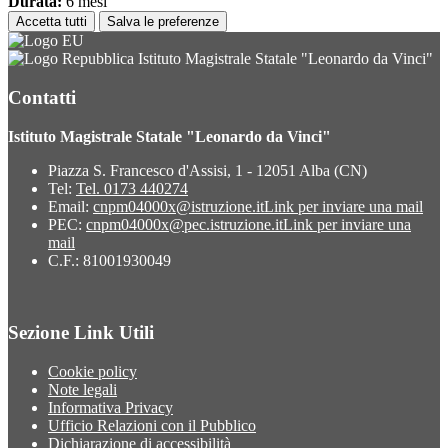
Durata:
6 mesi
Accetta tutti
Salva le preferenze
Istituto Magistrale Statale "Leonardo da Vinci"
Contatti
Istituto Magistrale Statale "Leonardo da Vinci"
Piazza S. Francesco d'Assisi, 1 - 12051 Alba (CN)
Tel:
Tel. 0173 440274
Email:
cnpm04000x@istruzione.it
Link per inviare una mail
PEC:
cnpm04000x@pec.istruzione.it
Link per inviare una
mail
C.F.: 81001930049
Sezione Link Utili
Cookie policy
Note legali
Informativa Privacy
Ufficio Relazioni con il Pubblico
Dichiarazione di accessibilità