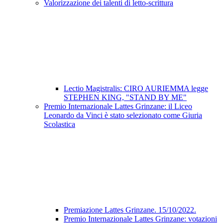
Valorizzazione dei talenti di letto-scrittura
Lectio Magistralis: CIRO AURIEMMA legge
STEPHEN KING, "STAND BY ME"
Premio Internazionale Lattes Grinzane: il Liceo
Leonardo da Vinci è stato selezionato come Giuria
Scolastica
Premiazione Lattes Grinzane. 15/10/2022.
Premio Internazionale Lattes Grinzane: votazioni