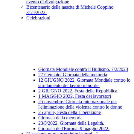
evento di divulgazione
Bicentenario della nascita di Michele Coppino.
31/5/2022.
Celebrazioni
Giornata Mondiale contro il Bullismo. 7/2/2023
27 Gennaio: Giornata della memoria
12 GIUGNO 2022. Giornata Mondiale contro lo
sfruttamento del lavoro minorile.
2 GIUGNO 2022. Festa della Repubblica.
1 MAGGIO 2022, Festa dei lavoratori
25 novembre. Giornata Internazionale per
l'eliminazione della violenza contro le donne
25 aprile, Festa della Liberazione
Giornata della memoria
23/5/2022. Giornata della Legalità.
Giornata dell'Europa. 9 maggio 2022.
"Lasciamo pure arrugginire le armi..."