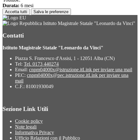
Durata:
6 mesi
Accetta tutti
Salva le preferenze
Istituto Magistrale Statale "Leonardo da Vinci"
Contatti
Istituto Magistrale Statale "Leonardo da Vinci"
Piazza S. Francesco d'Assisi, 1 - 12051 Alba (CN)
Tel:
Tel. 0173 440274
Email:
cnpm04000x@istruzione.it
Link per inviare una mail
PEC:
cnpm04000x@pec.istruzione.it
Link per inviare una
mail
C.F.: 81001930049
Sezione Link Utili
Cookie policy
Note legali
Informativa Privacy
Ufficio Relazioni con il Pubblico