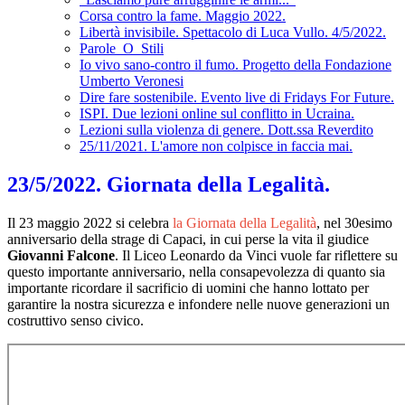
Corsa contro la fame. Maggio 2022.
Libertà invisibile. Spettacolo di Luca Vullo. 4/5/2022.
Parole_O_Stili
Io vivo sano-contro il fumo. Progetto della Fondazione
Umberto Veronesi
Dire fare sostenibile. Evento live di Fridays For Future.
ISPI. Due lezioni online sul conflitto in Ucraina.
Lezioni sulla violenza di genere. Dott.ssa Reverdito
25/11/2021. L'amore non colpisce in faccia mai.
23/5/2022. Giornata della Legalità.
Il 23 maggio 2022 si celebra
la Giornata della Legalità
, nel 30esimo
anniversario della strage di Capaci, in cui perse la vita il giudice
Giovanni Falcone
. Il Liceo Leonardo da Vinci vuole far riflettere su
questo importante anniversario, nella consapevolezza di quanto sia
importante ricordare il sacrificio di uomini che hanno lottato per
garantire la nostra sicurezza e infondere nelle nuove generazioni un
costruttivo senso civico.