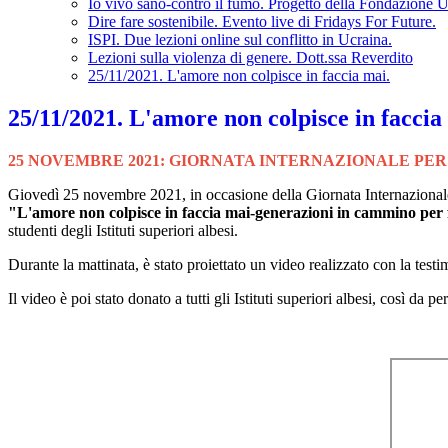
Io vivo sano-contro il fumo. Progetto della Fondazione 
Dire fare sostenibile. Evento live di Fridays For Future.
ISPI. Due lezioni online sul conflitto in Ucraina.
Lezioni sulla violenza di genere. Dott.ssa Reverdito
25/11/2021. L'amore non colpisce in faccia mai.
25/11/2021. L'amore non colpisce in faccia
25 NOVEMBRE 2021: GIORNATA INTERNAZIONALE PE
Giovedì 25 novembre 2021, in occasione della Giornata Internazionale pe
"L'amore non colpisce in faccia mai-generazioni in cammino per f
studenti degli Istituti superiori albesi.
Durante la mattinata, è stato proiettato un video realizzato con la tes
Il video è poi stato donato a tutti gli Istituti superiori albesi, così da