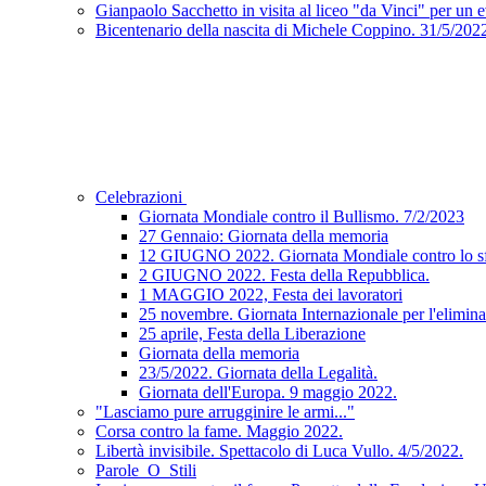
Gianpaolo Sacchetto in visita al liceo "da Vinci" per un 
Bicentenario della nascita di Michele Coppino. 31/5/202
Celebrazioni
Giornata Mondiale contro il Bullismo. 7/2/2023
27 Gennaio: Giornata della memoria
12 GIUGNO 2022. Giornata Mondiale contro lo sfr
2 GIUGNO 2022. Festa della Repubblica.
1 MAGGIO 2022, Festa dei lavoratori
25 novembre. Giornata Internazionale per l'elimina
25 aprile, Festa della Liberazione
Giornata della memoria
23/5/2022. Giornata della Legalità.
Giornata dell'Europa. 9 maggio 2022.
"Lasciamo pure arrugginire le armi..."
Corsa contro la fame. Maggio 2022.
Libertà invisibile. Spettacolo di Luca Vullo. 4/5/2022.
Parole_O_Stili