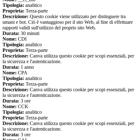
Tipologia:
analitico
Proprieta:
Terza-parte
Descrizione:
Questo cookie viene utilizzato per distinguere tra
umani e bot. Ciò è vantaggioso per il sito Web, al fine di effettuare
rapporti validi sull'utilizzo del proprio sito Web.
Durata:
30 minuti
Nome:
CDI
Tipologia:
analitico
Proprieta:
Terza-parte
Descrizione:
Canva utilizza questo cookie per scopi essenziali, per
la sicurezza e l'autenticazione.
Durata:
1 anno
Nome:
CPA
Tipologia:
analitico
Proprieta:
Terza-parte
Descrizione:
Canva utilizza questo cookie per scopi essenziali, per
la sicurezza e l'autenticazione.
Durata:
3 ore
Nome:
CCK
Tipologia:
analitico
Proprieta:
Terza-parte
Descrizione:
Canva utilizza questo cookie per scopi essenziali, per
la sicurezza e l'autenticazione.
Durata:
3 ore