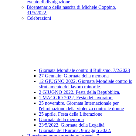
evento di divulgazione
Bicentenario della nascita di Michele Coppino.
31/5/2022.
Celebrazioni
Giornata Mondiale contro il Bullismo. 7/2/2023
27 Gennaio: Giornata della memoria
12 GIUGNO 2022. Giornata Mondiale contro lo
sfruttamento del lavoro minorile.
2 GIUGNO 2022. Festa della Repubblica.
1 MAGGIO 2022, Festa dei lavoratori
25 novembre. Giornata Internazionale per
l'eliminazione della violenza contro le donne
25 aprile, Festa della Liberazione
Giornata della memoria
23/5/2022. Giornata della Legalità.
Giornata dell'Europa. 9 maggio 2022.
"Lasciamo pure arrugginire le armi..."