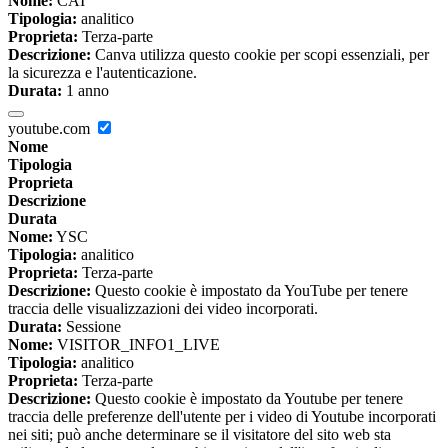
Nome:
CAI
Tipologia:
analitico
Proprieta:
Terza-parte
Descrizione:
Canva utilizza questo cookie per scopi essenziali, per
la sicurezza e l'autenticazione.
Durata:
1 anno
youtube.com
Nome
Tipologia
Proprieta
Descrizione
Durata
Nome:
YSC
Tipologia:
analitico
Proprieta:
Terza-parte
Descrizione:
Questo cookie è impostato da YouTube per tenere
traccia delle visualizzazioni dei video incorporati.
Durata:
Sessione
Nome:
VISITOR_INFO1_LIVE
Tipologia:
analitico
Proprieta:
Terza-parte
Descrizione:
Questo cookie è impostato da Youtube per tenere
traccia delle preferenze dell'utente per i video di Youtube incorporati
nei siti; può anche determinare se il visitatore del sito web sta