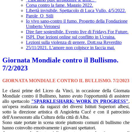
Corsa contro la fame. Maggio 2022.
Libertà invisibile. Spettacolo di Luca Vullo. 4/5/2022.
Parole_O_Stili
Io vivo sano-contro il fumo. Progetto della Fondazione
Umberto Veronesi
Dire fare sostenibile. Evento live di Fridays For Future.
ISPI. Due lezioni online sul conflitto in Ucraina.
Lezioni sulla violenza di genere. Dott.ssa Reverdito
25/11/2021. L'amore non colpisce in faccia mai.
Giornata Mondiale contro il Bullismo.
7/2/2023
GIORNATA MONDIALE CONTRO IL BULLISMO.
7/2/2023
Le classi prime del Liceo da Vinci, in occasione della Giornata
Mondiale contro il Bullismo, hanno avuto l'opportunità di assistere
allo spettacolo
"SPARKLESHARK: WORK IN PROGRESS"
,
un'opera realizzata da ragazzi dei diversi Istituti Superiori albesi,
sotto la direzione artistica di Angioletta Cucé e con il patrocinio
dell'Assessorato alla Cultura della città di Alba.
Sono state portate in scena storie piuttosto comuni di bullismo che
hanno coinvolto emotivamente i giovani spettatori.