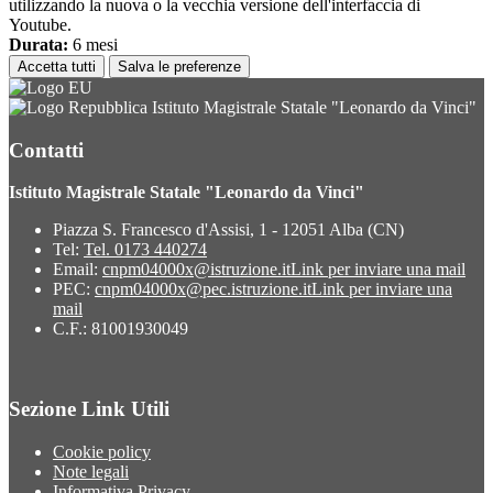
utilizzando la nuova o la vecchia versione dell'interfaccia di
Youtube.
Durata:
6 mesi
Accetta tutti
Salva le preferenze
Istituto Magistrale Statale "Leonardo da Vinci"
Contatti
Istituto Magistrale Statale "Leonardo da Vinci"
Piazza S. Francesco d'Assisi, 1 - 12051 Alba (CN)
Tel:
Tel. 0173 440274
Email:
cnpm04000x@istruzione.it
Link per inviare una mail
PEC:
cnpm04000x@pec.istruzione.it
Link per inviare una
mail
C.F.: 81001930049
Sezione Link Utili
Cookie policy
Note legali
Informativa Privacy