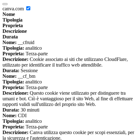
canva.com
Nome
Tipologia
Proprieta
Descrizione
Durata
Nome:
__cfruid
Tipologia:
analitico
Proprieta:
Terza-parte
Descrizione:
Cookie associato ai siti che utilizzano CloudFlare,
utilizzato per identificare il traffico web attendibile.
Durata:
Sessione
Nome:
__cf_bm
Tipologia:
analitico
Proprieta:
Terza-parte
Descrizione:
Questo cookie viene utilizzato per distinguere tra
umani e bot. Ciò è vantaggioso per il sito Web, al fine di effettuare
rapporti validi sull'utilizzo del proprio sito Web.
Durata:
30 minuti
Nome:
CDI
Tipologia:
analitico
Proprieta:
Terza-parte
Descrizione:
Canva utilizza questo cookie per scopi essenziali, per
la sicurezza e l'autenticazione.