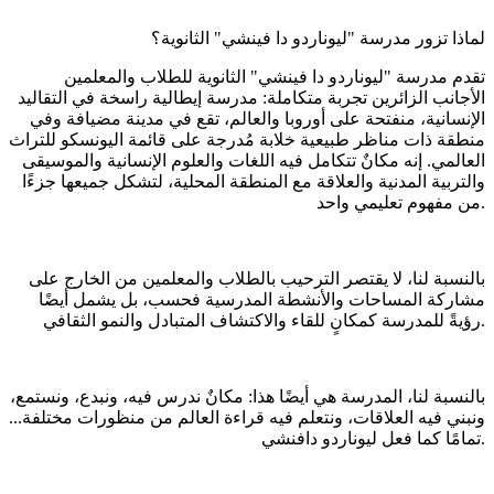
لماذا تزور مدرسة "ليوناردو دا فينشي" الثانوية؟
تقدم مدرسة "ليوناردو دا فينشي" الثانوية للطلاب والمعلمين
الأجانب الزائرين تجربة متكاملة: مدرسة إيطالية راسخة في التقاليد
الإنسانية، منفتحة على أوروبا والعالم، تقع في مدينة مضيافة وفي
منطقة ذات مناظر طبيعية خلابة مُدرجة على قائمة اليونسكو للتراث
العالمي. إنه مكانٌ تتكامل فيه اللغات والعلوم الإنسانية والموسيقى
والتربية المدنية والعلاقة مع المنطقة المحلية، لتشكل جميعها جزءًا
من مفهوم تعليمي واحد.
بالنسبة لنا، لا يقتصر الترحيب بالطلاب والمعلمين من الخارج على
مشاركة المساحات والأنشطة المدرسية فحسب، بل يشمل أيضًا
رؤيةً للمدرسة كمكانٍ للقاء والاكتشاف المتبادل والنمو الثقافي.
بالنسبة لنا، المدرسة هي أيضًا هذا: مكانٌ ندرس فيه، ونبدع، ونستمع،
ونبني فيه العلاقات، ونتعلم فيه قراءة العالم من منظورات مختلفة...
تمامًا كما فعل ليوناردو دافنشي.