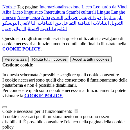
Notizie
Tag pagina:
Internazionalizzazione
Liceo Leonardo da Vinci
Alba
Liceo linguistico
Intercultura
Scambi culturali
Lingue
Langhe
ثانوية ليوناردو دا فينشي في ألبا
اللغات
Alba
Accoglienza
Unesco
التدويل
التبادلات الثقافية
التفاعل بين الثقافات
ألبا
لانغي
اليونسكو
الثانوية اللغوية
الاستقبال والترحيب
Questo sito o gli strumenti terzi da questo utilizzati si avvalgono di
cookie necessari al funzionamento ed utili alle finalità illustrate nella
COOKIE POLICY
.
Personalizza
Rifiuta tutti
i cookies
Accetta tutti
i cookies
Gestione cookie
In questa schermata è possibile scegliere quali cookie consentire.
I cookie necessari sono quelli che consentono il funzionamento della
piattaforma e non è possibile disabilitarli.
Per conoscere quali sono i cookie necessari al funzionamento potete
visionare la
COOKIE POLICY
.
Cookie necessari per il funzionamento
I cookie necessari per il funzionamento non possono essere
disabilitati. È possibile consultare l'elenco nella pagina della cookie
policy.