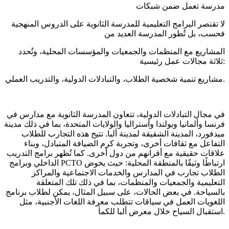
مدرسة تعمل ضمن شبكات
لا تقتصر البرامج التعليمية للمدرسة الثانوية على الدروس المنهجية
فحسب، بل تُطور المدرسة العديد من
المشاريع مع المنظمات والجمعيات والمؤسسات المحلية، وتُحدد
ثلاثة مجالات عمل رئيسية:
مشاريع تنمية شخصية الطلاب، والتبادلات الدولية، والتدريب العملي.
في مجال التبادلات الدولية، تتعاون المدرسة الثانوية مع مدارس في
فرنسا وألمانيا وبولندا وأستراليا والولايات المتحدة، بما في ذلك مدينة
ميدفورد، المدينة الشقيقة لمدينة ألبا. تتيح هذه التجارب للطلاب
التفاعل مع ثقافات أخرى، وتجربة كرم الضيافة المتبادل، وبناء
علاقات حقيقية مع أقرانهم من دول أخرى. كما تُظهر برامج التدريب
الداخلي وبرامج PCTO ارتباطًا وثيقًا بالمنطقة المحلية: حيث يخوض
الطلاب تجارب في المدارس والخدمات الاجتماعية والمراكز
التعليمية والجمعيات والمنظمات، بما في ذلك تلك المتعلقة
بالسياحة. في بعض الحالات، على سبيل المثال، يمكن لطلاب برنامج
اللغويات العمل في سياقات تتطلب معرفة اللغات الأجنبية، مثل
استقبال السياح خلال معرض ألبا للكمأ.