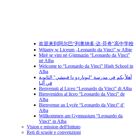
欢迎来到阿尔巴“列奥纳多·达·芬奇”高中学校
Witamy w Liceum „Leonardo da Vinci” w Albie
Mirë se vini në Gjimnazin “Leonardo da Vinci”
në Alba
Welcome to “Leonardo da Vinci” High School in
Alba
أهلاً بكم في مدرسة "ليوناردو دا فينشي" الثانوية
في ألبا
Benvenuti al Liceo “Leonardo da Vinci” di Alba
Bienvenidos al liceo “Leonardo da Vinci” de
Alba
Bienvenue au Lycée “Leonardo da Vinci” d’
Alba
Willkommen am Gymnasium “Leonardo da
Vinci“ in Alba
Vision e mission dell'Istituto
Reti di scuole e convenzioni