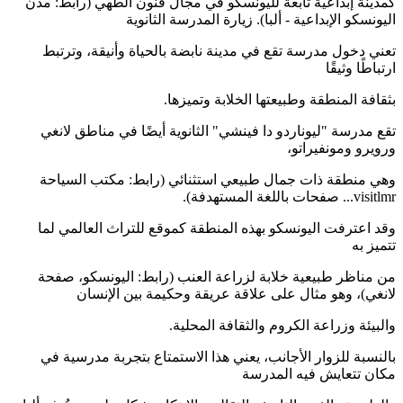
كمدينة إبداعية تابعة لليونسكو في مجال فنون الطهي (رابط: مدن
اليونسكو الإبداعية - ألبا). زيارة المدرسة الثانوية
تعني دخول مدرسة تقع في مدينة نابضة بالحياة وأنيقة، وترتبط
ارتباطًا وثيقًا
بثقافة المنطقة وطبيعتها الخلابة وتميزها.
تقع مدرسة "ليوناردو دا فينشي" الثانوية أيضًا في مناطق لانغي
ورويرو ومونفيراتو،
وهي منطقة ذات جمال طبيعي استثنائي (رابط: مكتب السياحة
visitlmr... صفحات باللغة المستهدفة).
وقد اعترفت اليونسكو بهذه المنطقة كموقع للتراث العالمي لما
تتميز به
من مناظر طبيعية خلابة لزراعة العنب (رابط: اليونسكو، صفحة
لانغي)، وهو مثال على علاقة عريقة وحكيمة بين الإنسان
والبيئة وزراعة الكروم والثقافة المحلية.
بالنسبة للزوار الأجانب، يعني هذا الاستمتاع بتجربة مدرسية في
مكان تتعايش فيه المدرسة