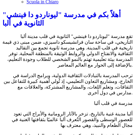
Scuola in Chiaro
أهلاً بكم في مدرسة "ليوناردو دا فينشي"
الثانوية في ألبا
تقع مدرسة "ليوناردو دا فينشي" الثانوية في قلب مدينة ألبا
التاريخي، في ساحة سان فرانشيسكو داسيزي، ضمن مبنى ذي قيمة
تاريخية في قلب المدينة. وهي مدرسة ثانوية تجمع بين التقاليد
الثقافية والانفتاح الدولي والروابط الوثيقة بالمنطقة المحلية. توفر
المدرسة بيئة تعليمية تهتم بالنمو الشخصي للطلاب وجودة التعليم،
بالإضافة إلى الحوار مع العالم المعاصر.
ترحب المدرسة بالتبادلات الثقافية الدولية، وبرامج الدراسة في
الخارج، ومشاريع التعاون التعليمي، إذ تُولي أهمية كبيرة للتفاعل بين
الثقافات، وتعلم اللغات، والمشاريع المشتركة، والعلاقات مع
مدارس في دول أخرى.
مدرسة في قلب ألبا
ألبا مدينة غنية بالتاريخ، تزخر بالآثار الرومانية والأبراج التي تعود
للعصور الوسطى والقصور التُعرف ألبا عالميًا بثقافتها الغنية في
مجال الطعام والنبيذ، وهي معترف بها