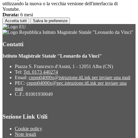
utilizzando la nuova o la vecchia versione dell'interfaccia di
Youtube.
Durata:
6 mesi
Accetta tutti
Salva le preferenze
Istituto Magistrale Statale "Leonardo da Vinci"
Contatti
Istituto Magistrale Statale "Leonardo da Vinci"
Piazza S. Francesco d'Assisi, 1 - 12051 Alba (CN)
Tel:
Tel. 0173 440274
Email:
cnpm04000x@istruzione.it
Link per inviare una mail
PEC:
cnpm04000x@pec.istruzione.it
Link per inviare una
mail
C.F.: 81001930049
Sezione Link Utili
Cookie policy
Note legali