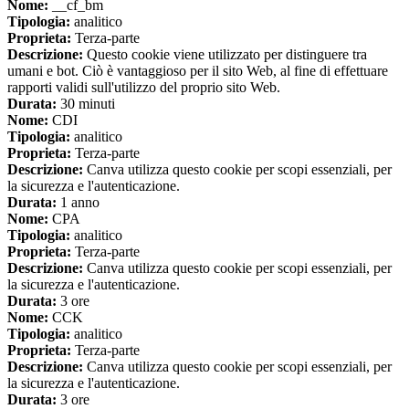
Nome:
__cf_bm
Tipologia:
analitico
Proprieta:
Terza-parte
Descrizione:
Questo cookie viene utilizzato per distinguere tra
umani e bot. Ciò è vantaggioso per il sito Web, al fine di effettuare
rapporti validi sull'utilizzo del proprio sito Web.
Durata:
30 minuti
Nome:
CDI
Tipologia:
analitico
Proprieta:
Terza-parte
Descrizione:
Canva utilizza questo cookie per scopi essenziali, per
la sicurezza e l'autenticazione.
Durata:
1 anno
Nome:
CPA
Tipologia:
analitico
Proprieta:
Terza-parte
Descrizione:
Canva utilizza questo cookie per scopi essenziali, per
la sicurezza e l'autenticazione.
Durata:
3 ore
Nome:
CCK
Tipologia:
analitico
Proprieta:
Terza-parte
Descrizione:
Canva utilizza questo cookie per scopi essenziali, per
la sicurezza e l'autenticazione.
Durata:
3 ore