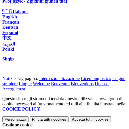
swój język
-
Zgjidhni gjuhën tuaj
🇮🇹
Italiano
English
Français
Deutsch
Español
中文
العربية
Polski
Shqip
Notizie
Tag pagina:
Internazionalizzazione
Liceo linguistico
Lingue
straniere
Lingue
Welcome
Benvenuti
Bienvenidos
Unesco
Accoglienza
Questo sito o gli strumenti terzi da questo utilizzati si avvalgono di
cookie necessari al funzionamento ed utili alle finalità illustrate nella
COOKIE POLICY
.
Personalizza
Rifiuta tutti
i cookies
Accetta tutti
i cookies
Gestione cookie