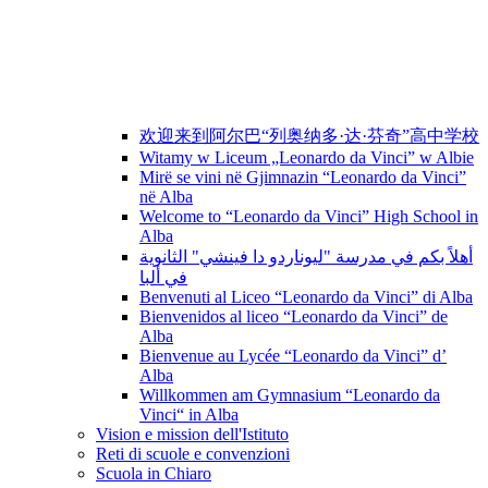
欢迎来到阿尔巴“列奥纳多·达·芬奇”高中学校
Witamy w Liceum „Leonardo da Vinci” w Albie
Mirë se vini në Gjimnazin “Leonardo da Vinci”
në Alba
Welcome to “Leonardo da Vinci” High School in
Alba
أهلاً بكم في مدرسة "ليوناردو دا فينشي" الثانوية
في ألبا
Benvenuti al Liceo “Leonardo da Vinci” di Alba
Bienvenidos al liceo “Leonardo da Vinci” de
Alba
Bienvenue au Lycée “Leonardo da Vinci” d’
Alba
Willkommen am Gymnasium “Leonardo da
Vinci“ in Alba
Vision e mission dell'Istituto
Reti di scuole e convenzioni
Scuola in Chiaro