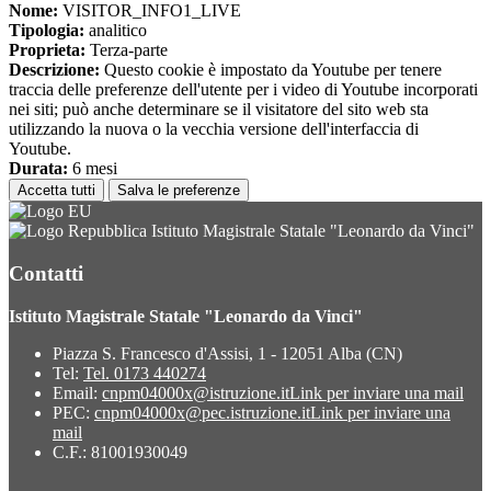
Nome:
VISITOR_INFO1_LIVE
Tipologia:
analitico
Proprieta:
Terza-parte
Descrizione:
Questo cookie è impostato da Youtube per tenere
traccia delle preferenze dell'utente per i video di Youtube incorporati
nei siti; può anche determinare se il visitatore del sito web sta
utilizzando la nuova o la vecchia versione dell'interfaccia di
Youtube.
Durata:
6 mesi
Accetta tutti
Salva le preferenze
Istituto Magistrale Statale "Leonardo da Vinci"
Contatti
Istituto Magistrale Statale "Leonardo da Vinci"
Piazza S. Francesco d'Assisi, 1 - 12051 Alba (CN)
Tel:
Tel. 0173 440274
Email:
cnpm04000x@istruzione.it
Link per inviare una mail
PEC:
cnpm04000x@pec.istruzione.it
Link per inviare una
mail
C.F.: 81001930049