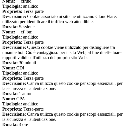
Nome:
__cfruid
Tipologia:
analitico
Proprieta:
Terza-parte
Descrizione:
Cookie associato ai siti che utilizzano CloudFlare,
utilizzato per identificare il traffico web attendibile.
Durata:
Sessione
Nome:
__cf_bm
Tipologia:
analitico
Proprieta:
Terza-parte
Descrizione:
Questo cookie viene utilizzato per distinguere tra
umani e bot. Ciò è vantaggioso per il sito Web, al fine di effettuare
rapporti validi sull'utilizzo del proprio sito Web.
Durata:
30 minuti
Nome:
CDI
Tipologia:
analitico
Proprieta:
Terza-parte
Descrizione:
Canva utilizza questo cookie per scopi essenziali, per
la sicurezza e l'autenticazione.
Durata:
1 anno
Nome:
CPA
Tipologia:
analitico
Proprieta:
Terza-parte
Descrizione:
Canva utilizza questo cookie per scopi essenziali, per
la sicurezza e l'autenticazione.
Durata:
3 ore