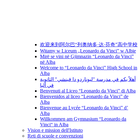
欢迎来到阿尔巴“列奥纳多·达·芬奇”高中学校
Witamy w Liceum „Leonardo da Vinci” w Albie
Mirë se vini në Gjimnazin “Leonardo da Vinci”
në Alba
Welcome to “Leonardo da Vinci” High School in
Alba
أهلاً بكم في مدرسة "ليوناردو دا فينشي" الثانوية
في ألبا
Benvenuti al Liceo “Leonardo da Vinci” di Alba
Bienvenidos al liceo “Leonardo da Vinci” de
Alba
Bienvenue au Lycée “Leonardo da Vinci” d’
Alba
Willkommen am Gymnasium “Leonardo da
Vinci“ in Alba
Vision e mission dell'Istituto
Reti di scuole e convenzioni