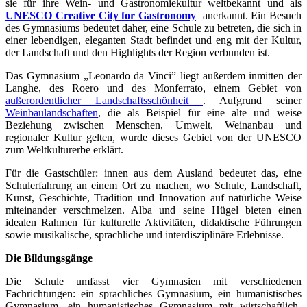
sie für ihre Wein- und Gastronomiekultur weltbekannt und als
UNESCO Creative City for Gastronomy
anerkannt. Ein Besuch
des Gymnasiums bedeutet daher, eine Schule zu betreten, die sich in
einer lebendigen, eleganten Stadt befindet und eng mit der Kultur,
der Landschaft und den Highlights der Region verbunden ist.
Das Gymnasium „Leonardo da Vinci” liegt außerdem inmitten der
Langhe, des Roero und des Monferrato, einem Gebiet von
außerordentlicher Landschaftsschönheit
. Aufgrund seiner
Weinbaulandschaften
, die als Beispiel für eine alte und weise
Beziehung zwischen Menschen, Umwelt, Weinanbau und
regionaler Kultur gelten, wurde dieses Gebiet von der UNESCO
zum Weltkulturerbe erklärt.
Für die Gastschüler: innen aus dem Ausland bedeutet das, eine
Schulerfahrung an einem Ort zu machen, wo Schule, Landschaft,
Kunst, Geschichte, Tradition und Innovation auf natürliche Weise
miteinander verschmelzen. Alba und seine Hügel bieten einen
idealen Rahmen für kulturelle Aktivitäten, didaktische Führungen
sowie musikalische, sprachliche und interdisziplinäre Erlebnisse.
Die Bildungsgänge
Die Schule umfasst vier Gymnasien mit verschiedenen
Fachrichtungen: ein sprachliches Gymnasium, ein humanistisches
Gymnasium, ein humanistisches Gymnasium mit wirtschaftlich-