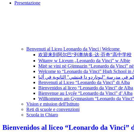
Presentazione
Benvenuti al Liceo Leonardo da Vinci | Welcome
欢迎来到阿尔巴“列奥纳多·达·芬奇”高中学校
Witamy w Liceum „Leonardo da Vinci” w Albie
Mirë se vini në Gjimnazin “Leonardo da Vinci” në
Welcome to “Leonardo da Vinci” High School in 
بكم في مدرسة "ليوناردو دا فينشي" الثانوية في ألبا
Benvenuti al Liceo “Leonardo da Vinci” di Alba
Bienvenidos al liceo “Leonardo da Vinci” de Alba
Bienvenue au Lycée “Leonardo da Vinci” d’ Alba
Willkommen am Gymnasium “Leonardo da Vinci“
Vision e mission dell'Istituto
Reti di scuole e convenzioni
Scuola in Chiaro
Bienvenidos al liceo “Leonardo da Vinci” 