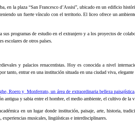
ba, en la plaza “San Francesco d’Assisi”, ubicado en un edificio histór
eniendo un fuerte vínculo con el territorio. El liceo ofrece un ambiente
s, a sus programas de estudio en el extranjero y a los proyectos de colab
es escolares de otros países.
medievales y palacios renacentistas. Hoy es conocida a nivel interna
a, por tanto, entrar en una institución situada en una ciudad viva, elegant
ghe, Roero y
Monferrato, un área de extraordinaria belleza paisajística
ón antigua y sabia entre el hombre, el medio ambiente, el cultivo de la vi
 académica en un lugar donde institución, paisaje, arte, historia, trad
, experiencias musicales, lingüísticas e interdisciplinares.