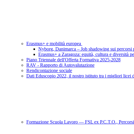
Erasmus+ e mobilità europea
Nyborg, Danimarca – Job shadowing sui percorsi per
Erasmus+ a Zaragoza: equità, cultura e diversità pe
Piano Triennale dell'Offerta Formativa 2025-2028
RAV - Rapporto di Autovalutazione
Rendicontazione sociale
Dati Eduscopio 2022, il nostro istituto tra i migliori licei 
Formazione Scuola Lavoro — FSL ex P.C.T.O., Percorsi 