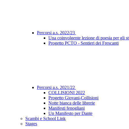
Percorsi a.s. 2022/23
Una coinvolgente lezione di poesia per gli st
Progetto PCTO - Sentieri dei Frescanti
Percorsi a.s. 2021/22
COLLISIONI 2022
Progetto Giovani-Collisioni
Notte bianca delle librerie
Manifesti fenogliani
Un Manifesto per Dante
Scambi e School Link
Stages