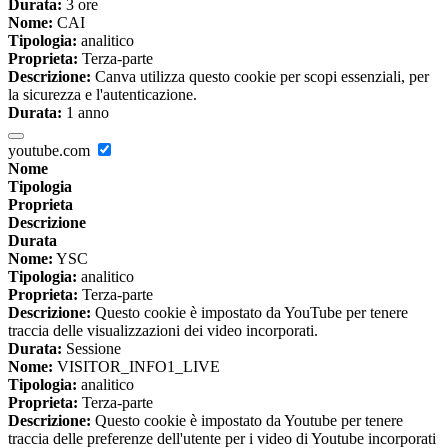
Durata:
3 ore
Nome:
CAI
Tipologia:
analitico
Proprieta:
Terza-parte
Descrizione:
Canva utilizza questo cookie per scopi essenziali, per
la sicurezza e l'autenticazione.
Durata:
1 anno
youtube.com
Nome
Tipologia
Proprieta
Descrizione
Durata
Nome:
YSC
Tipologia:
analitico
Proprieta:
Terza-parte
Descrizione:
Questo cookie è impostato da YouTube per tenere
traccia delle visualizzazioni dei video incorporati.
Durata:
Sessione
Nome:
VISITOR_INFO1_LIVE
Tipologia:
analitico
Proprieta:
Terza-parte
Descrizione:
Questo cookie è impostato da Youtube per tenere
traccia delle preferenze dell'utente per i video di Youtube incorporati