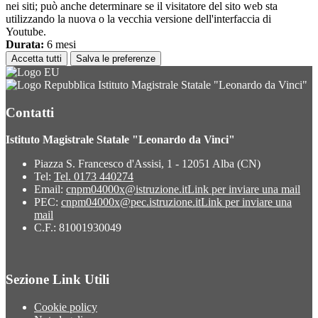
nei siti; può anche determinare se il visitatore del sito web sta
utilizzando la nuova o la vecchia versione dell'interfaccia di
Youtube.
Durata:
6 mesi
Accetta tutti
Salva le preferenze
Istituto Magistrale Statale "Leonardo da Vinci"
Contatti
Istituto Magistrale Statale "Leonardo da Vinci"
Piazza S. Francesco d'Assisi, 1 - 12051 Alba (CN)
Tel:
Tel. 0173 440274
Email:
cnpm04000x@istruzione.it
Link per inviare una mail
PEC:
cnpm04000x@pec.istruzione.it
Link per inviare una
mail
C.F.: 81001930049
Sezione Link Utili
Cookie policy