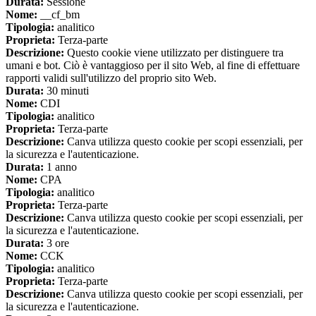
Durata:
Sessione
Nome:
__cf_bm
Tipologia:
analitico
Proprieta:
Terza-parte
Descrizione:
Questo cookie viene utilizzato per distinguere tra
umani e bot. Ciò è vantaggioso per il sito Web, al fine di effettuare
rapporti validi sull'utilizzo del proprio sito Web.
Durata:
30 minuti
Nome:
CDI
Tipologia:
analitico
Proprieta:
Terza-parte
Descrizione:
Canva utilizza questo cookie per scopi essenziali, per
la sicurezza e l'autenticazione.
Durata:
1 anno
Nome:
CPA
Tipologia:
analitico
Proprieta:
Terza-parte
Descrizione:
Canva utilizza questo cookie per scopi essenziali, per
la sicurezza e l'autenticazione.
Durata:
3 ore
Nome:
CCK
Tipologia:
analitico
Proprieta:
Terza-parte
Descrizione:
Canva utilizza questo cookie per scopi essenziali, per
la sicurezza e l'autenticazione.