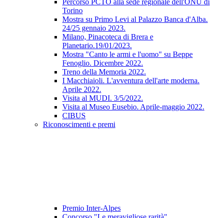
Percorso PCTO alla sede regionale dell'ONU di
Torino
Mostra su Primo Levi al Palazzo Banca d'Alba.
24/25 gennaio 2023.
Milano, Pinacoteca di Brera e
Planetario.19/01/2023.
Mostra "Canto le armi e l'uomo" su Beppe
Fenoglio. Dicembre 2022.
Treno della Memoria 2022.
I Macchiaioli. L'avventura dell'arte moderna.
Aprile 2022.
Visita al MUDI. 3/5/2022.
Visita al Museo Eusebio. Aprile-maggio 2022.
CIBUS
Riconoscimenti e premi
Premio Inter-Alpes
Concorso "Le meravigliose rarità"