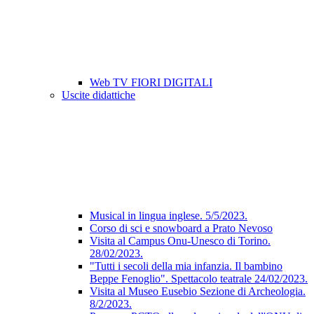
Web TV FIORI DIGITALI
Uscite didattiche
Musical in lingua inglese. 5/5/2023.
Corso di sci e snowboard a Prato Nevoso
Visita al Campus Onu-Unesco di Torino.
28/02/2023.
"Tutti i secoli della mia infanzia. Il bambino
Beppe Fenoglio". Spettacolo teatrale 24/02/2023.
Visita al Museo Eusebio Sezione di Archeologia.
8/2/2023.