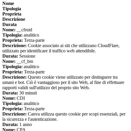
Nome
Tipologia
Proprieta
Descrizione
Durata
Nome:
__cfruid
Tipologia:
analitico
Proprieta:
Terza-parte
Descrizione:
Cookie associato ai siti che utilizzano CloudFlare,
utilizzato per identificare il traffico web attendibile.
Durata:
Sessione
Nome:
__cf_bm
Tipologia:
analitico
Proprieta:
Terza-parte
Descrizione:
Questo cookie viene utilizzato per distinguere tra
umani e bot. Ciò è vantaggioso per il sito Web, al fine di effettuare
rapporti validi sull'utilizzo del proprio sito Web.
Durata:
30 minuti
Nome:
CDI
Tipologia:
analitico
Proprieta:
Terza-parte
Descrizione:
Canva utilizza questo cookie per scopi essenziali, per
la sicurezza e l'autenticazione.
Durata:
1 anno
Nome:
CPA