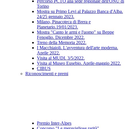
Percorso PCTO alla sede regionale dell'ONU di
Torino
Mostra su Primo Levi al Palazzo Banca d'Alba.
24/25 gennaio 2023.
Milano, Pinacoteca di Brera e
Planetario.19/01/2023.
Mostra "Canto le armi e l'uomo" su Beppe
Fenoglio. Dicembre 2022.
Treno della Memoria 2022.
I Macchiaioli. L'avventura dell'arte moderna.
Aprile 2022.
Visita al MUDI. 3/5/2022.
Visita al Museo Eusebio. Aprile-maggio 2022.
CIBUS
Riconoscimenti e premi
Premio Inter-Alpes
Concorso "Le meravigliose rarità"