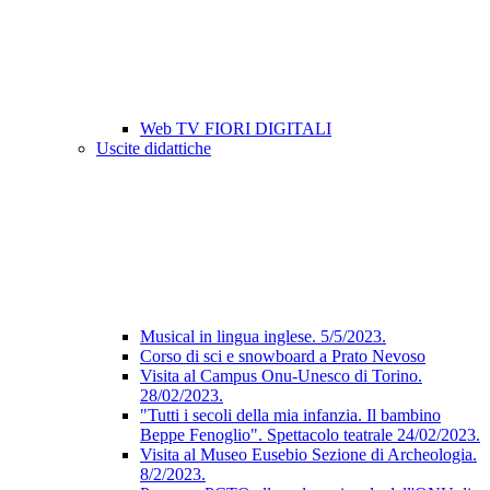
Web TV FIORI DIGITALI
Uscite didattiche
Musical in lingua inglese. 5/5/2023.
Corso di sci e snowboard a Prato Nevoso
Visita al Campus Onu-Unesco di Torino.
28/02/2023.
"Tutti i secoli della mia infanzia. Il bambino
Beppe Fenoglio". Spettacolo teatrale 24/02/2023.
Visita al Museo Eusebio Sezione di Archeologia.
8/2/2023.