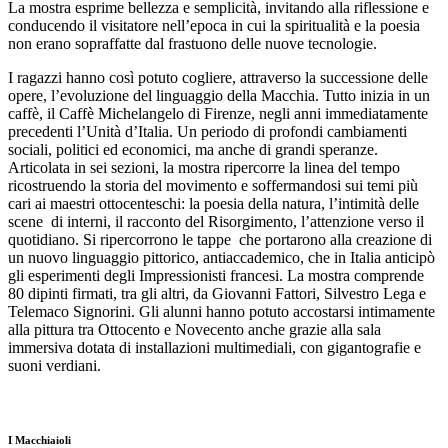
La mostra esprime bellezza e semplicità, invitando alla riflessione e
conducendo il visitatore nell’epoca in cui la spiritualità e la poesia
non erano sopraffatte dal frastuono delle nuove tecnologie.
I ragazzi hanno così potuto cogliere, attraverso la successione delle
opere, l’evoluzione del linguaggio della Macchia. Tutto inizia in un
caffè, il Caffè Michelangelo di Firenze, negli anni immediatamente
precedenti l’Unità d’Italia. Un periodo di profondi cambiamenti
sociali, politici ed economici, ma anche di grandi speranze.
Articolata in sei sezioni, la mostra ripercorre la linea del tempo
ricostruendo la storia del movimento e soffermandosi sui temi più
cari ai maestri ottocenteschi: la poesia della natura, l’intimità delle
scene di interni, il racconto del Risorgimento, l’attenzione verso il
quotidiano. Si ripercorrono le tappe che portarono alla creazione di
un nuovo linguaggio pittorico, antiaccademico, che in Italia anticipò
gli esperimenti degli Impressionisti francesi. La mostra comprende
80 dipinti firmati, tra gli altri, da Giovanni Fattori, Silvestro Lega e
Telemaco Signorini. Gli alunni hanno potuto accostarsi intimamente
alla pittura tra Ottocento e Novecento anche grazie alla sala
immersiva dotata di installazioni multimediali, con gigantografie e
suoni verdiani.
I Macchiaioli