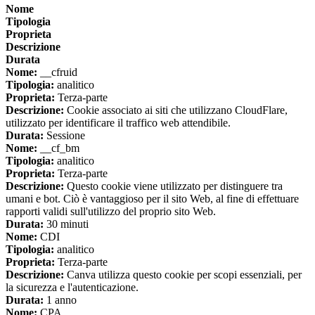
Nome
Tipologia
Proprieta
Descrizione
Durata
Nome:
__cfruid
Tipologia:
analitico
Proprieta:
Terza-parte
Descrizione:
Cookie associato ai siti che utilizzano CloudFlare,
utilizzato per identificare il traffico web attendibile.
Durata:
Sessione
Nome:
__cf_bm
Tipologia:
analitico
Proprieta:
Terza-parte
Descrizione:
Questo cookie viene utilizzato per distinguere tra
umani e bot. Ciò è vantaggioso per il sito Web, al fine di effettuare
rapporti validi sull'utilizzo del proprio sito Web.
Durata:
30 minuti
Nome:
CDI
Tipologia:
analitico
Proprieta:
Terza-parte
Descrizione:
Canva utilizza questo cookie per scopi essenziali, per
la sicurezza e l'autenticazione.
Durata:
1 anno
Nome:
CPA