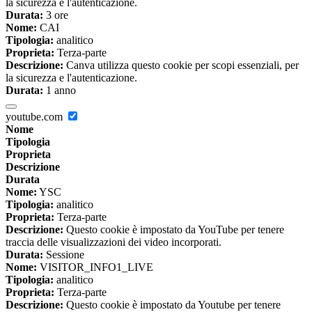
la sicurezza e l'autenticazione.
Durata:
3 ore
Nome:
CAI
Tipologia:
analitico
Proprieta:
Terza-parte
Descrizione:
Canva utilizza questo cookie per scopi essenziali, per
la sicurezza e l'autenticazione.
Durata:
1 anno
youtube.com
Nome
Tipologia
Proprieta
Descrizione
Durata
Nome:
YSC
Tipologia:
analitico
Proprieta:
Terza-parte
Descrizione:
Questo cookie è impostato da YouTube per tenere
traccia delle visualizzazioni dei video incorporati.
Durata:
Sessione
Nome:
VISITOR_INFO1_LIVE
Tipologia:
analitico
Proprieta:
Terza-parte
Descrizione:
Questo cookie è impostato da Youtube per tenere