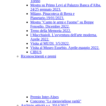
Torino
Mostra su Primo Levi al Palazzo Banca d'Alba.
24/25 gennaio 2023.
Milano, Pinacoteca di Brera e
Planetario.19/01/2023.
Mostra "Canto le armi e l'uomo" su Beppe
Fenoglio. Dicembre 2022.
Treno della Memoria 2022.
I Macchiaioli. L'avventura dell'arte moderna.
Aprile 2022.
Visita al MUDI. 3/5/2022.
Visita al Museo Eusebio. Aprile-maggio 2022.
CIBUS
Riconoscimenti e premi
Premio Inter-Alpes
Concorso "Le meravigliose rarità"
Archivio attività a.s. 2014/2017