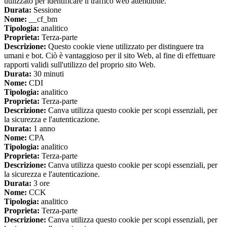
utilizzato per identificare il traffico web attendibile.
Durata:
Sessione
Nome:
__cf_bm
Tipologia:
analitico
Proprieta:
Terza-parte
Descrizione:
Questo cookie viene utilizzato per distinguere tra
umani e bot. Ciò è vantaggioso per il sito Web, al fine di effettuare
rapporti validi sull'utilizzo del proprio sito Web.
Durata:
30 minuti
Nome:
CDI
Tipologia:
analitico
Proprieta:
Terza-parte
Descrizione:
Canva utilizza questo cookie per scopi essenziali, per
la sicurezza e l'autenticazione.
Durata:
1 anno
Nome:
CPA
Tipologia:
analitico
Proprieta:
Terza-parte
Descrizione:
Canva utilizza questo cookie per scopi essenziali, per
la sicurezza e l'autenticazione.
Durata:
3 ore
Nome:
CCK
Tipologia:
analitico
Proprieta:
Terza-parte
Descrizione:
Canva utilizza questo cookie per scopi essenziali, per