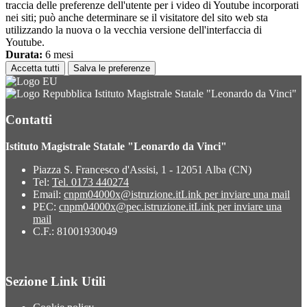
traccia delle preferenze dell'utente per i video di Youtube incorporati
nei siti; può anche determinare se il visitatore del sito web sta
utilizzando la nuova o la vecchia versione dell'interfaccia di
Youtube.
Durata:
6 mesi
Accetta tutti
Salva le preferenze
Istituto Magistrale Statale "Leonardo da Vinci"
Contatti
Istituto Magistrale Statale "Leonardo da Vinci"
Piazza S. Francesco d'Assisi, 1 - 12051 Alba (CN)
Tel:
Tel. 0173 440274
Email:
cnpm04000x@istruzione.it
Link per inviare una mail
PEC:
cnpm04000x@pec.istruzione.it
Link per inviare una
mail
C.F.: 81001930049
Sezione Link Utili