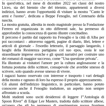
In quest'ottica, nel mese di dicembre 2022
sei classi del nostro
Liceo, sia del biennio che del triennio, appartenenti a diversi
indirizzi, hanno avuto l'opportunità di visitare la mostra "Canto le
armi e l'uomo", dedicata a Beppe Fenoglio, nel Centenario della
nascita.
La mostra gratuita, allestita in modo magistrale presso la Fondazione
Ferrero ed organizzata in otto differenti sale, ha permesso di
approfondire la conoscenza di questo illustre concittadino.
Il percorso è partito dal rapporto tra Fenoglio e la città di Alba per
poi raccontarci - attraverso oggetti, pagine di diario, libri, lettere e
articoli di giornale - l'esordio letterario, il paesaggio langarolo, i
luoghi della Resistenza partigiana col suo epos, ossia le sue
straordinarie imprese eroiche e gli spunti narrativi per costruire uno
dei romanzi di maggior successo, come "Una questione privata".
Ha illustrato ai visitatori l'amore per la cultura anglosassone e la
fortuna postuma dello scrittore, consapevole che avrebbe smesso di
scrivere, solo quando avesse smesso di vivere.
I ragazzi hanno osservato con interesse e trasporto i vari dettagli
della mostra e ognuno di loro ha espresso il proprio apprezzamento.
Gli alunni dell'indirizzo linguistico, in particolare, hanno potuto
conoscere anche il Fenoglio traduttore, un aspetto non sempre
affrontato a scuola.
Molti studenti sono usciti desiderosi di leggere l'"Antologia di
Spoon River" di Edgar Lee Masters, tradotta dallo scrittore albese,
un'opera che gli ha permesso di sperimentare nuove frontiere