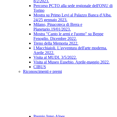
8/2/2023.
Percorso PCTO alla sede regionale dell'ONU di
Torino
Mostra su Primo Levi al Palazzo Banca d'Alba.
24/25 gennaio 2023.
Milano, Pinacoteca di Brera e
Planetario.19/01/2023.
Mostra "Canto le armi e l'uomo" su Beppe
Fenoglio. Dicembre 2022.
Treno della Memoria 2022.
I Macchiaioli. L'avventura dell'arte moderna.
Aprile 2022.
Visita al MUDI. 3/5/2022.
Visita al Museo Eusebio. Aprile-maggio 2022.
CIBUS
Riconoscimenti e premi
Premio Inter-Alpes